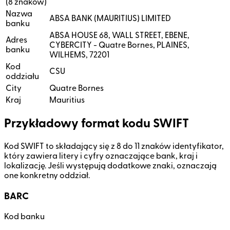
(8 znaków)
Nazwa
ABSA BANK (MAURITIUS) LIMITED
banku
ABSA HOUSE 68, WALL STREET, EBENE,
Adres
CYBERCITY - Quatre Bornes, PLAINES,
banku
WILHEMS, 72201
Kod
CSU
oddziału
City
Quatre Bornes
Kraj
Mauritius
Przykładowy format kodu SWIFT
Kod SWIFT to składający się z 8 do 11 znaków identyfikator,
który zawiera litery i cyfry oznaczające bank, kraj i
lokalizację. Jeśli występują dodatkowe znaki, oznaczają
one konkretny oddział.
BARC
Kod banku