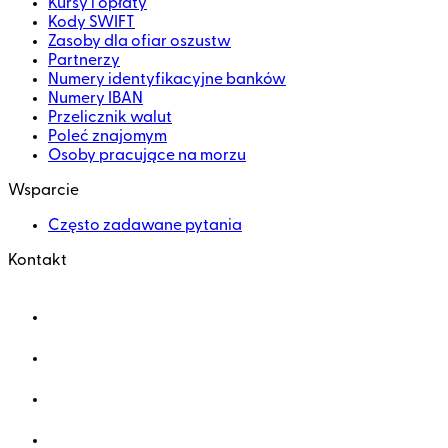
Kursy i opłaty
Kody SWIFT
Zasoby dla ofiar oszustw
Partnerzy
Numery identyfikacyjne banków
Numery IBAN
Przelicznik walut
Poleć znajomym
Osoby pracujące na morzu
Wsparcie
Często zadawane pytania
Kontakt