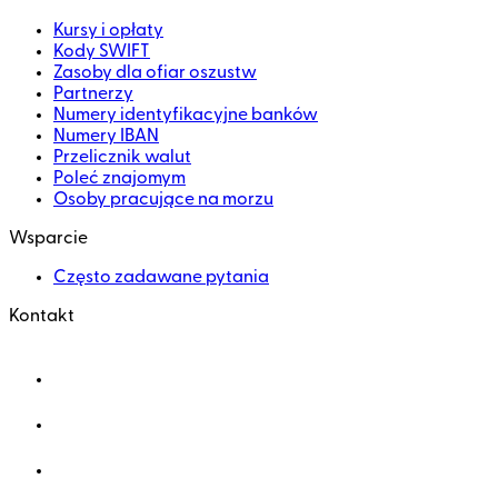
Kursy i opłaty
Kody SWIFT
Zasoby dla ofiar oszustw
Partnerzy
Numery identyfikacyjne banków
Numery IBAN
Przelicznik walut
Poleć znajomym
Osoby pracujące na morzu
Wsparcie
Często zadawane pytania
Kontakt