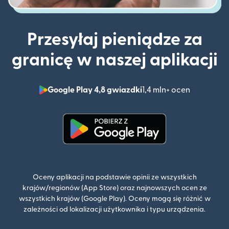
Przesyłaj pieniądze za
granicę w naszej aplikacji
Google Play 4,8 gwiazdki
1,4 mln+ ocen
(otwiera 
(otwiera się w nowym oknie)
Oceny aplikacji na podstawie opinii ze wszystkich
krajów/regionów (App Store) oraz najnowszych ocen ze
wszystkich krajów (Google Play). Oceny mogą się różnić w
zależności od lokalizacji użytkownika i typu urządzenia.