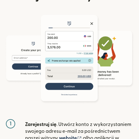
1
Zarejestruj się
. Utwórz konto z wykorzystaniem
swojego adresu e-mail za pośrednictwem
(otwiera się w nowym ok
naszej witryny
website
albo aplikacji w