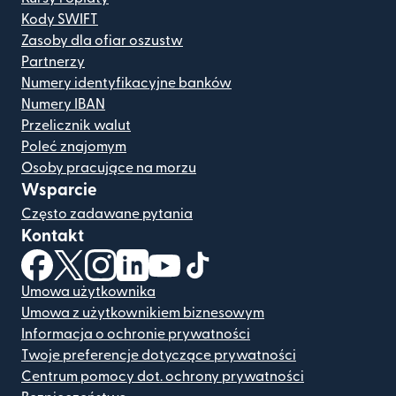
Kody SWIFT
Zasoby dla ofiar oszustw
Partnerzy
Numery identyfikacyjne banków
Numery IBAN
Przelicznik walut
Poleć znajomym
Osoby pracujące na morzu
Wsparcie
Często zadawane pytania
Kontakt
(otwiera się w nowym oknie)
(otwiera się w nowym oknie)
(otwiera się w nowym oknie)
(otwiera się w nowym oknie)
(otwiera się w nowym oknie)
(otwiera się w nowym oknie
Umowa użytkownika
Umowa z użytkownikiem biznesowym
Informacja o ochronie prywatności
Twoje preferencje dotyczące prywatności
Centrum pomocy dot. ochrony prywatności