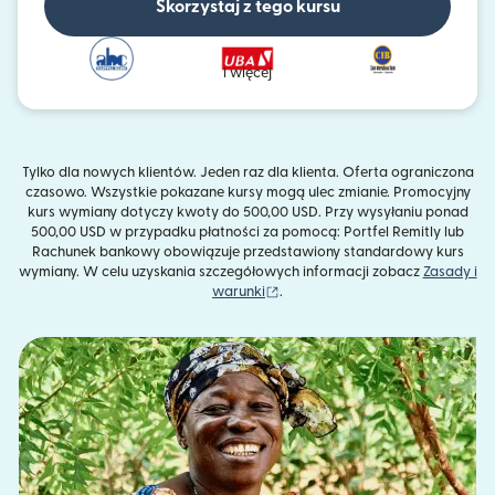
Skorzystaj z tego kursu
i więcej
Tylko dla nowych klientów. Jeden raz dla klienta. Oferta ograniczona
czasowo. Wszystkie pokazane kursy mogą ulec zmianie. Promocyjny
kurs wymiany dotyczy kwoty do 500,00 USD. Przy wysyłaniu ponad
500,00 USD w przypadku płatności za pomocą: Portfel Remitly lub
Rachunek bankowy obowiązuje przedstawiony standardowy kurs
wymiany. W celu uzyskania szczegółowych informacji zobacz
Zasady i
(otwiera się w nowym oknie)
warunki
.