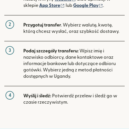
(otwiera się w nowym oknie)
(otwiera si
sklepie
App Store
lub
Google Play
.
2
Przygotuj transfer
. Wybierz walutę, kwotę,
którą chcesz wysłać, oraz szybkość dostawy.
3
Podaj szczegóły transferu:
Wpisz imię i
nazwisko odbiorcy, dane kontaktowe oraz
informacje bankowe lub dotyczące odbioru
gotówki. Wybierz jedną z metod płatności
dostępnych w Ugandy.
4
Wyślij i śledź:
Potwierdź przelew i śledź go w
czasie rzeczywistym.