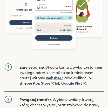
1
Zarejestruj się
. Utwórz konto z wykorzystaniem
swojego adresu e-mail za pośrednictwem
(otwiera się w nowym ok
naszej witryny
website
albo aplikacji w
(otwiera się w nowym oknie)
(otwiera si
sklepie
App Store
lub
Google Play
.
2
Przygotuj transfer
. Wybierz walutę, kwotę,
którą chcesz wysłać, oraz szybkość dostawy.