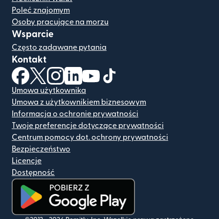
Poleć znajomym
Osoby pracujące na morzu
Wsparcie
Często zadawane pytania
Kontakt
(otwiera się w nowym oknie)
(otwiera się w nowym oknie)
(otwiera się w nowym oknie)
(otwiera się w nowym oknie)
(otwiera się w nowym oknie)
(otwiera się w nowym oknie
Umowa użytkownika
Umowa z użytkownikiem biznesowym
Informacja o ochronie prywatności
Twoje preferencje dotyczące prywatności
Centrum pomocy dot. ochrony prywatności
Bezpieczeństwo
Licencje
Dostępność