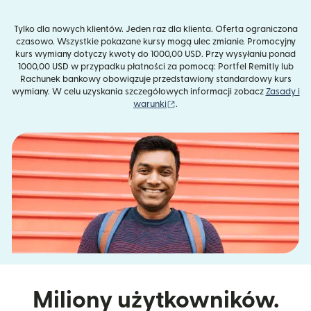
Tylko dla nowych klientów. Jeden raz dla klienta. Oferta ograniczona
czasowo. Wszystkie pokazane kursy mogą ulec zmianie. Promocyjny
kurs wymiany dotyczy kwoty do 1000,00 USD. Przy wysyłaniu ponad
1000,00 USD w przypadku płatności za pomocą: Portfel Remitly lub
Rachunek bankowy obowiązuje przedstawiony standardowy kurs
wymiany. W celu uzyskania szczegółowych informacji zobacz
Zasady i
(otwiera się w nowym oknie)
warunki
.
Miliony użytkowników.