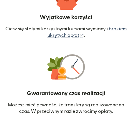
Wyjątkowe korzyści
Ciesz się stałymi korzystnymi kursami wymiany i
brakiem
(otwiera się w nowym 
ukrytych opłat
.
Gwarantowany czas realizacji
Możesz mieć pewność, że transfery są realizowane na
czas. W przeciwnym razie zwrócimy opłaty.