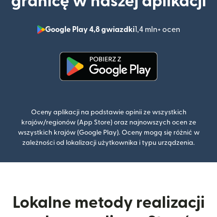
granicę w naszej aplikacji
Google Play 4,8 gwiazdki
1,4 mln+ ocen
(otwiera 
(otwiera się w nowym oknie)
Oceny aplikacji na podstawie opinii ze wszystkich
krajów/regionów (App Store) oraz najnowszych ocen ze
wszystkich krajów (Google Play). Oceny mogą się różnić w
zależności od lokalizacji użytkownika i typu urządzenia.
Lokalne metody realizacji