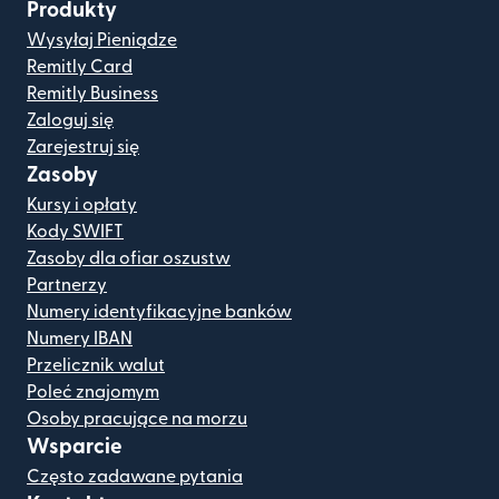
Produkty
Wysyłaj Pieniądze
Remitly Card
Remitly Business
Zaloguj się
Zarejestruj się
Zasoby
Kursy i opłaty
Kody SWIFT
Zasoby dla ofiar oszustw
Partnerzy
Numery identyfikacyjne banków
Numery IBAN
Przelicznik walut
Poleć znajomym
Osoby pracujące na morzu
Wsparcie
Często zadawane pytania