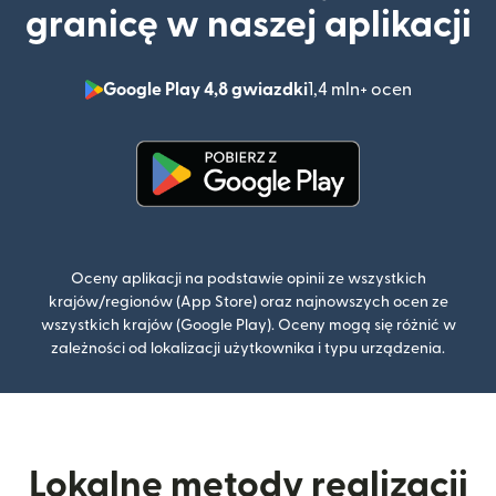
granicę w naszej aplikacji
Google Play 4,8 gwiazdki
1,4 mln+ ocen
(otwiera 
(otwiera się w nowym oknie)
Oceny aplikacji na podstawie opinii ze wszystkich
krajów/regionów (App Store) oraz najnowszych ocen ze
wszystkich krajów (Google Play). Oceny mogą się różnić w
zależności od lokalizacji użytkownika i typu urządzenia.
Lokalne metody realizacji