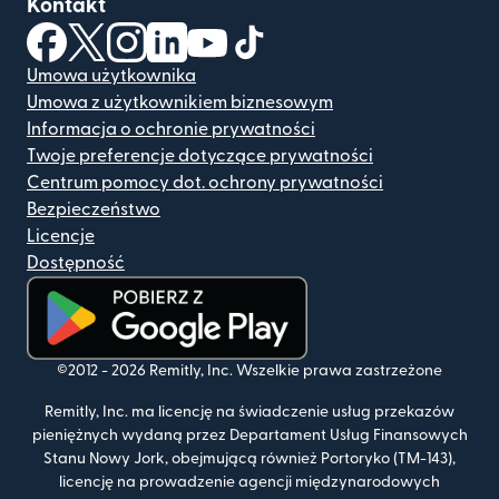
Kontakt
(otwiera się w nowym oknie)
(otwiera się w nowym oknie)
(otwiera się w nowym oknie)
(otwiera się w nowym oknie)
(otwiera się w nowym oknie)
(otwiera się w nowym oknie
Umowa użytkownika
Umowa z użytkownikiem biznesowym
Informacja o ochronie prywatności
Twoje preferencje dotyczące prywatności
Centrum pomocy dot. ochrony prywatności
Bezpieczeństwo
Licencje
Dostępność
(otwiera się w nowym oknie)
©2012 -
2026
Remitly, Inc.
Wszelkie prawa zastrzeżone
Remitly, Inc. ma licencję na świadczenie usług przekazów
pieniężnych wydaną przez Departament Usług Finansowych
Stanu Nowy Jork, obejmującą również Portoryko (TM-143),
licencję na prowadzenie agencji międzynarodowych