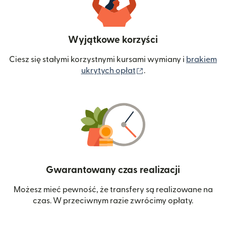
Wyjątkowe korzyści
Ciesz się stałymi korzystnymi kursami wymiany i
brakiem
(otwiera się w nowym 
ukrytych opłat
.
Gwarantowany czas realizacji
Możesz mieć pewność, że transfery są realizowane na
czas. W przeciwnym razie zwrócimy opłaty.