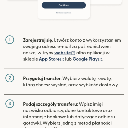
1
Zarejestruj się
. Utwórz konto z wykorzystaniem
swojego adresu e-mail za pośrednictwem
(otwiera się w nowym ok
naszej witryny
website
albo aplikacji w
(otwiera się w nowym oknie)
(otwiera si
sklepie
App Store
lub
Google Play
.
2
Przygotuj transfer
. Wybierz walutę, kwotę,
którą chcesz wysłać, oraz szybkość dostawy.
3
Podaj szczegóły transferu:
Wpisz imię i
nazwisko odbiorcy, dane kontaktowe oraz
informacje bankowe lub dotyczące odbioru
gotówki. Wybierz jedną z metod płatności