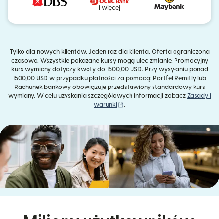
i więcej
Tylko dla nowych klientów. Jeden raz dla klienta. Oferta ograniczona
czasowo. Wszystkie pokazane kursy mogą ulec zmianie. Promocyjny
kurs wymiany dotyczy kwoty do 1500,00 USD. Przy wysyłaniu ponad
1500,00 USD w przypadku płatności za pomocą: Portfel Remitly lub
Rachunek bankowy obowiązuje przedstawiony standardowy kurs
wymiany. W celu uzyskania szczegółowych informacji zobacz
Zasady i
(otwiera się w nowym oknie)
warunki
.