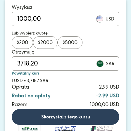
Wysyłasz
USD
Lub wybierz kwotę
$
200
$
2000
$
5000
Otrzymują
SAR
Powitalny kurs
1 USD = 3,7182 SAR
Opłata
2,99 USD
Rabat na opłaty
-2,99 USD
Razem
1000,00 USD
Skorzystaj z tego kursu
i więcej