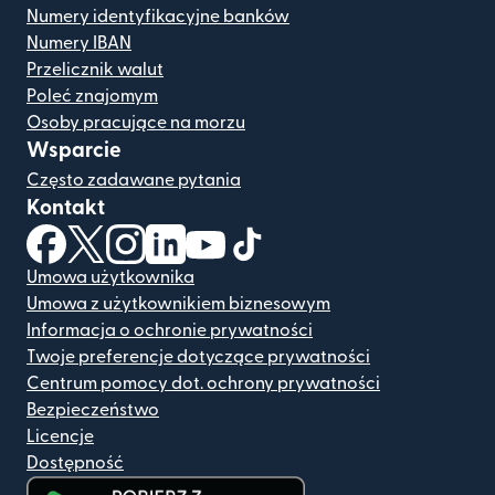
Numery identyfikacyjne banków
Numery IBAN
Przelicznik walut
Poleć znajomym
Osoby pracujące na morzu
Wsparcie
Często zadawane pytania
Kontakt
(otwiera się w nowym oknie)
(otwiera się w nowym oknie)
(otwiera się w nowym oknie)
(otwiera się w nowym oknie)
(otwiera się w nowym oknie)
(otwiera się w nowym oknie
Umowa użytkownika
Umowa z użytkownikiem biznesowym
Informacja o ochronie prywatności
Twoje preferencje dotyczące prywatności
Centrum pomocy dot. ochrony prywatności
Bezpieczeństwo
Licencje
Dostępność