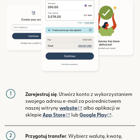
1
Zarejestruj się
. Utwórz konto z wykorzystaniem
swojego adresu e-mail za pośrednictwem
(otwiera się w nowym ok
naszej witryny
website
albo aplikacji w
(otwiera się w nowym oknie)
(otwiera si
sklepie
App Store
lub
Google Play
.
2
Przygotuj transfer
. Wybierz walutę, kwotę,