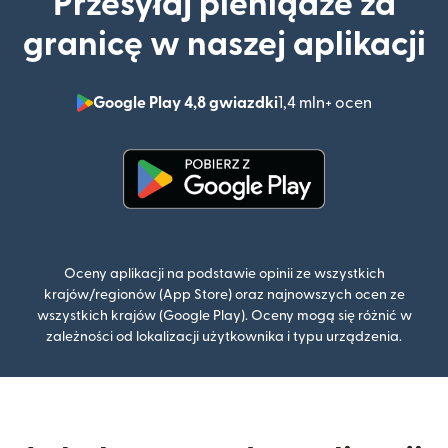
Przesyłaj pieniądze za
granicę w naszej aplikacji
Google Play 4,8 gwiazdki
1,4 mln+ ocen
(otwiera 
(otwiera się w nowym oknie)
Oceny aplikacji na podstawie opinii ze wszystkich
krajów/regionów (App Store) oraz najnowszych ocen ze
wszystkich krajów (Google Play). Oceny mogą się różnić w
zależności od lokalizacji użytkownika i typu urządzenia.