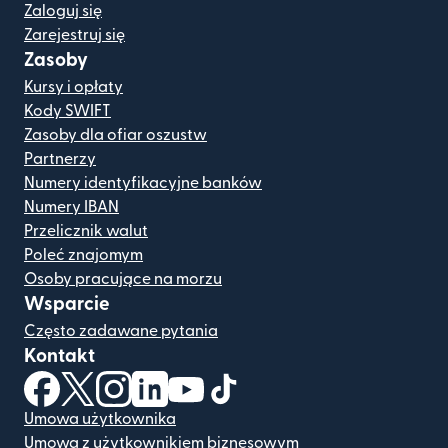
Zaloguj się
Zarejestruj się
Zasoby
Kursy i opłaty
Kody SWIFT
Zasoby dla ofiar oszustw
Partnerzy
Numery identyfikacyjne banków
Numery IBAN
Przelicznik walut
Poleć znajomym
Osoby pracujące na morzu
Wsparcie
Często zadawane pytania
Kontakt
(otwiera się w nowym oknie)
(otwiera się w nowym oknie)
(otwiera się w nowym oknie)
(otwiera się w nowym oknie)
(otwiera się w nowym oknie)
(otwiera się w nowym oknie
Umowa użytkownika
Umowa z użytkownikiem biznesowym