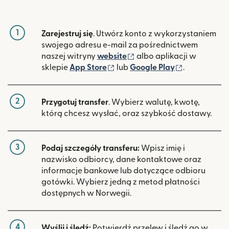
1
Zarejestruj się
. Utwórz konto z wykorzystaniem
swojego adresu e-mail za pośrednictwem
(otwiera się w nowym ok
naszej witryny
website
albo aplikacji w
(otwiera się w nowym oknie)
(otwiera si
sklepie
App Store
lub
Google Play
.
2
Przygotuj transfer
. Wybierz walutę, kwotę,
którą chcesz wysłać, oraz szybkość dostawy.
3
Podaj szczegóły transferu:
Wpisz imię i
nazwisko odbiorcy, dane kontaktowe oraz
informacje bankowe lub dotyczące odbioru
gotówki. Wybierz jedną z metod płatności
dostępnych w Norwegii.
4
Wyślij i śledź:
Potwierdź przelew i śledź go w