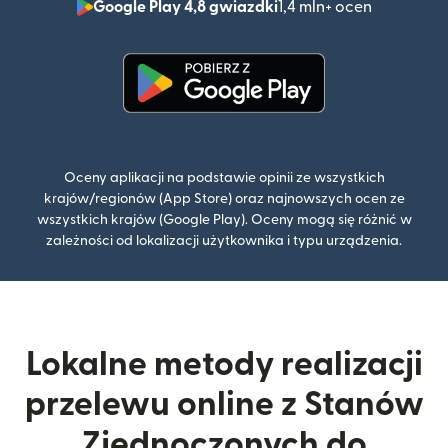
Google Play 4,8 gwiazdki
1,4 mln+ ocen
(otwiera 
(otwiera się w nowym oknie)
Oceny aplikacji na podstawie opinii ze wszystkich
krajów/regionów (App Store) oraz najnowszych ocen ze
wszystkich krajów (Google Play). Oceny mogą się różnić w
zależności od lokalizacji użytkownika i typu urządzenia.
Lokalne metody realizacji
przelewu online z Stanów
Zjednoczonych do