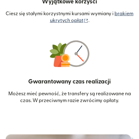
Wyjątkowe korzyści
Ciesz się stałymi korzystnymi kursami wymiany i
brakiem
(otwiera się w nowym 
ukrytych opłat
.
Gwarantowany czas realizacji
Możesz mieć pewność, że transfery są realizowane na
czas. W przeciwnym razie zwrócimy opłaty.