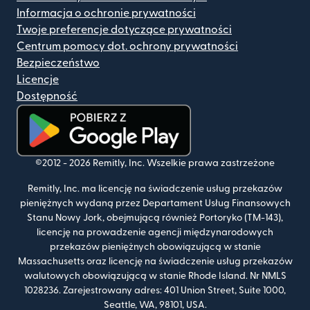
Informacja o ochronie prywatności
Twoje preferencje dotyczące prywatności
Centrum pomocy dot. ochrony prywatności
Bezpieczeństwo
Licencje
Dostępność
(otwiera się w nowym oknie)
©2012 -
2026
Remitly, Inc.
Wszelkie prawa zastrzeżone
Remitly, Inc. ma licencję na świadczenie usług przekazów
pieniężnych wydaną przez Departament Usług Finansowych
Stanu Nowy Jork, obejmującą również Portoryko (TM-143),
licencję na prowadzenie agencji międzynarodowych
przekazów pieniężnych obowiązującą w stanie
Massachusetts oraz licencję na świadczenie usług przekazów
walutowych obowiązującą w stanie Rhode Island. Nr NMLS
1028236. Zarejestrowany adres: 401 Union Street, Suite 1000,
Seattle, WA, 98101, USA.