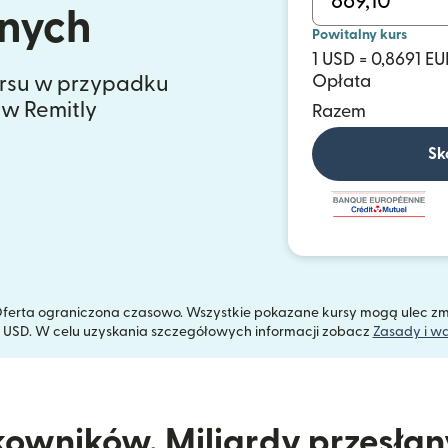
nych
Powitalny kurs
1 USD = 0,8691 EU
ursu w przypadku
Opłata
 w Remitly
Razem
Sk
a. Oferta ograniczona czasowo. Wszystkie pokazane kursy mogą ulec z
 USD. W celu uzyskania szczegółowych informacji zobacz
Zasady i w
kowników. Miliardy przesła