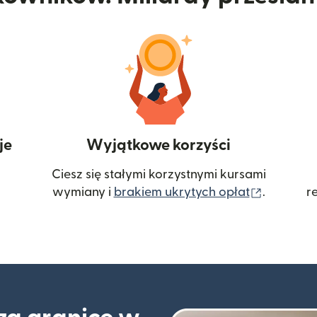
je
Wyjątkowe korzyści
Ciesz się stałymi korzystnymi kursami
(otwiera
wymiany i
brakiem ukrytych opłat
.
r