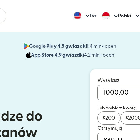
Do:
Polski
Google Play 4,8 gwiazdki
1,4 mln+ ocen
(otwiera 
App Store 4,9 gwiazdki
4,2 mln+ ocen
(otwiera s
Wysyłasz
Lub wybierz kwotę
ądze do
$
200
$
200
Otrzymują
tanów