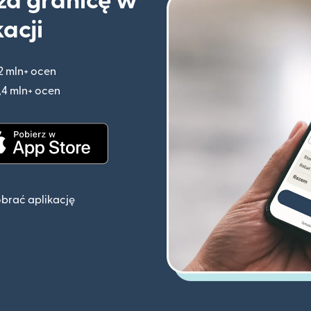
 za granicę w
kacji
2 mln+ ocen
(otwiera się w nowym oknie)
,4 mln+ ocen
(otwiera się w nowym oknie)
knie)
(otwiera się w nowym oknie)
obrać aplikację