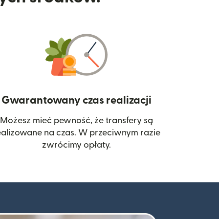
Gwarantowany czas realizacji
Możesz mieć pewność, że transfery są
 się w nowym oknie)
ealizowane na czas. W przeciwnym razie
zwrócimy opłaty.