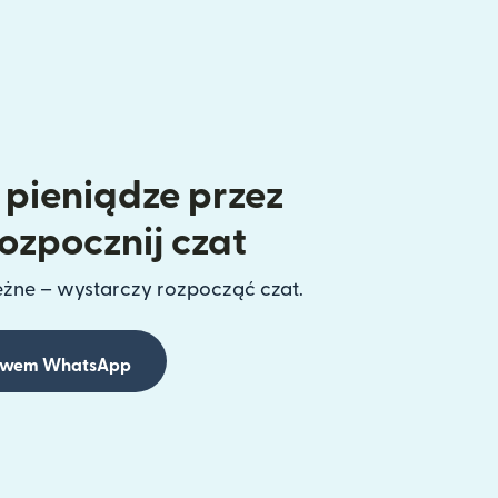
 pieniądze przez
zpocznij czat
ężne – wystarczy rozpocząć czat.
ictwem WhatsApp