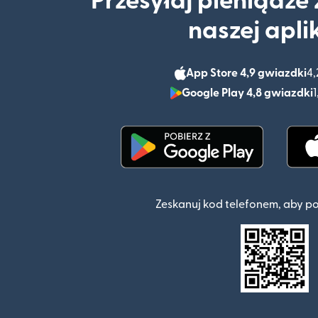
Przesyłaj pieniądze
naszej apli
App Store 4,9 gwiazdki
4,
Google Play 4,8 gwiazdki
1
(otwiera się w nowym o
Zeskanuj kod telefonem, aby p