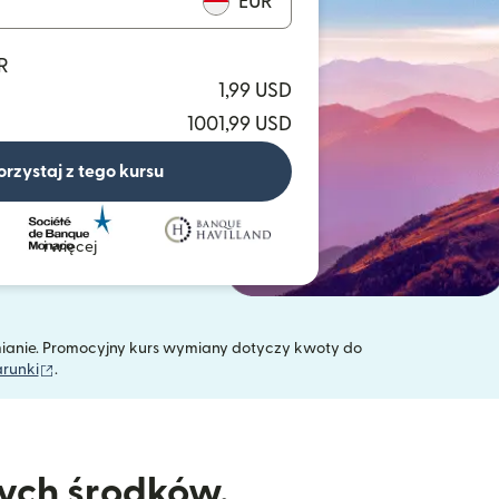
EUR
R
1,99 USD
1001,99 USD
orzystaj z tego kursu
i więcej
mianie. Promocyjny kurs wymiany dotyczy kwoty do
(otwiera się w nowym oknie)
arunki
.
nych środków.