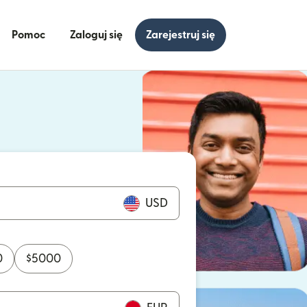
Pomoc
Zaloguj się
Zarejestruj się
się w nowym oknie)
ię w nowym oknie)
USD
0
$
5000