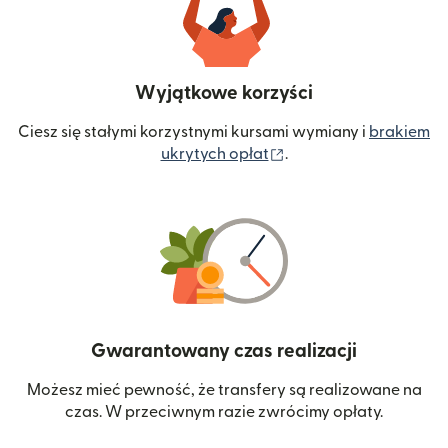
Wyjątkowe korzyści
Ciesz się stałymi korzystnymi kursami wymiany i
brakiem
(otwiera się w nowym 
ukrytych opłat
.
Gwarantowany czas realizacji
Możesz mieć pewność, że transfery są realizowane na
czas. W przeciwnym razie zwrócimy opłaty.