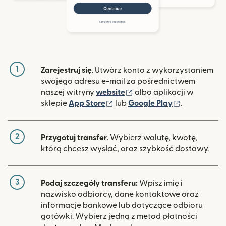
1
Zarejestruj się
. Utwórz konto z wykorzystaniem
swojego adresu e-mail za pośrednictwem
(otwiera się w nowym ok
naszej witryny
website
albo aplikacji w
(otwiera się w nowym oknie)
(otwiera si
sklepie
App Store
lub
Google Play
.
2
Przygotuj transfer
. Wybierz walutę, kwotę,
którą chcesz wysłać, oraz szybkość dostawy.
3
Podaj szczegóły transferu:
Wpisz imię i
nazwisko odbiorcy, dane kontaktowe oraz
informacje bankowe lub dotyczące odbioru
gotówki. Wybierz jedną z metod płatności