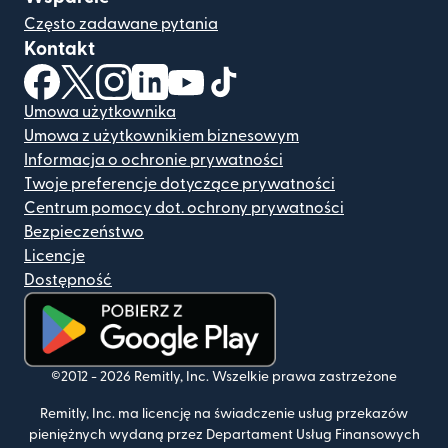
Często zadawane pytania
Kontakt
(otwiera się w nowym oknie)
(otwiera się w nowym oknie)
(otwiera się w nowym oknie)
(otwiera się w nowym oknie)
(otwiera się w nowym oknie)
(otwiera się w nowym oknie
Umowa użytkownika
Umowa z użytkownikiem biznesowym
Informacja o ochronie prywatności
Twoje preferencje dotyczące prywatności
Centrum pomocy dot. ochrony prywatności
Bezpieczeństwo
Licencje
Dostępność
(otwiera się w nowym oknie)
©2012 -
2026
Remitly, Inc.
Wszelkie prawa zastrzeżone
Remitly, Inc. ma licencję na świadczenie usług przekazów
pieniężnych wydaną przez Departament Usług Finansowych