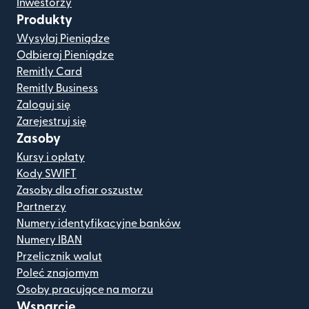
Inwestorzy
Produkty
Wysyłaj Pieniądze
Odbieraj Pieniądze
Remitly Card
Remitly Business
Zaloguj się
Zarejestruj się
Zasoby
Kursy i opłaty
Kody SWIFT
Zasoby dla ofiar oszustw
Partnerzy
Numery identyfikacyjne banków
Numery IBAN
Przelicznik walut
Poleć znajomym
Osoby pracujące na morzu
Wsparcie