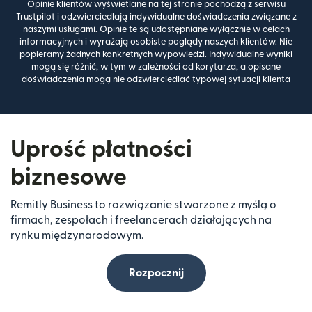
Opinie klientów wyświetlane na tej stronie pochodzą z serwisu
Trustpilot i odzwierciedlają indywidualne doświadczenia związane z
naszymi usługami. Opinie te są udostępniane wyłącznie w celach
informacyjnych i wyrażają osobiste poglądy naszych klientów. Nie
popieramy żadnych konkretnych wypowiedzi. Indywidualne wyniki
mogą się różnić, w tym w zależności od korytarza, a opisane
doświadczenia mogą nie odzwierciedlać typowej sytuacji klienta
Uprość płatności
biznesowe
Remitly Business to rozwiązanie stworzone z myślą o
firmach, zespołach i freelancerach działających na
rynku międzynarodowym.
Rozpocznij