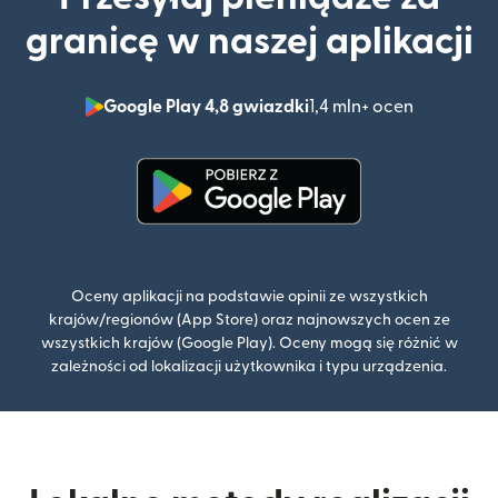
granicę w naszej aplikacji
Google Play 4,8 gwiazdki
1,4 mln+ ocen
(otwiera 
(otwiera się w nowym oknie)
Oceny aplikacji na podstawie opinii ze wszystkich
krajów/regionów (App Store) oraz najnowszych ocen ze
wszystkich krajów (Google Play). Oceny mogą się różnić w
zależności od lokalizacji użytkownika i typu urządzenia.