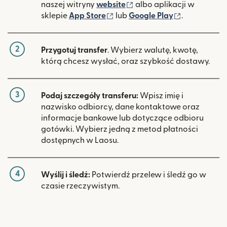
(otwiera się w nowym ok
naszej witryny
website
albo aplikacji w
(otwiera się w nowym oknie)
(otwiera si
sklepie
App Store
lub
Google Play
.
2
Przygotuj transfer
. Wybierz walutę, kwotę,
którą chcesz wysłać, oraz szybkość dostawy.
3
Podaj szczegóły transferu:
Wpisz imię i
nazwisko odbiorcy, dane kontaktowe oraz
informacje bankowe lub dotyczące odbioru
gotówki. Wybierz jedną z metod płatności
dostępnych w Laosu.
4
Wyślij i śledź:
Potwierdź przelew i śledź go w
czasie rzeczywistym.