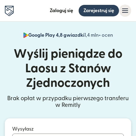
Zaloguj się
Zarejestruj się
Google Play 4,8 gwiazdki
1,4 mln+ ocen
(otwiera 
Wyślij pieniądze do
Laosu z Stanów
Zjednoczonych
Brak opłat w przypadku pierwszego transferu
w Remitly
Wysyłasz