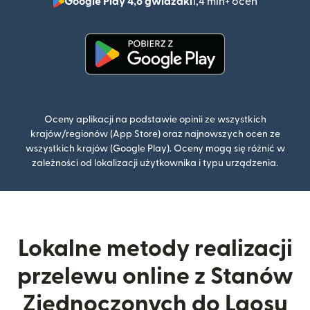
Google Play 4,8 gwiazdki
1,4 mln+ ocen
(otwiera 
(otwiera się w nowym oknie)
Oceny aplikacji na podstawie opinii ze wszystkich
krajów/regionów (App Store) oraz najnowszych ocen ze
wszystkich krajów (Google Play). Oceny mogą się różnić w
zależności od lokalizacji użytkownika i typu urządzenia.
Lokalne metody realizacji
przelewu online z Stanów
Zjednoczonych do Laosu