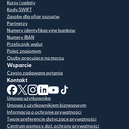
Kursy i opłaty
Kody SWIFT
Zasoby dla ofiar oszustw
Partnerzy
Numery identyfikacyjne banków
Numery IBAN
Przelicznik walut
Poleć znajomym
Osoby pracujące na morzu
Wsparcie
Często zadawane pytania
Kontakt
(otwiera się w nowym oknie)
(otwiera się w nowym oknie)
(otwiera się w nowym oknie)
(otwiera się w nowym oknie)
(otwiera się w nowym oknie)
(otwiera się w nowym oknie
Umowa użytkownika
Umowa z użytkownikiem biznesowym
Informacja o ochronie prywatności
Twoje preferencje dotyczące prywatności
Centrum pomocy dot. ochrony prywatności