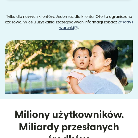
Tylko dla nowych klientów. Jeden raz dla klienta. Oferta ograniczona
czasowo. W celu uzyskania szczegółowych informacji zobacz
Zasady i
(otwiera się w nowym oknie)
warunki
.
Miliony użytkowników.
Miliardy przesłanych