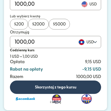
USD
Lub wybierz kwotę
$
200
$
2000
$
5000
Otrzymują
USD
Codzienny kurs
1 USD = 1,00 USD
Opłata
9,15 USD
Rabat na opłaty
-9,15 USD
Razem
1000,00 USD
Skorzystaj z tego kursu
i więcej