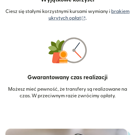
Ciesz się stałymi korzystnymi kursami wymiany i
brakiem
(otwiera się w nowym 
ukrytych opłat
.
Gwarantowany czas realizacji
Możesz mieć pewność, że transfery są realizowane na
czas. W przeciwnym razie zwrócimy opłaty.