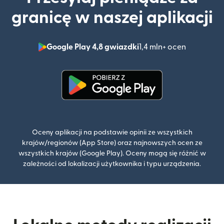
granicę w naszej aplikacji
Google Play 4,8 gwiazdki
1,4 mln+ ocen
(otwiera 
(otwiera się w nowym oknie)
Oceny aplikacji na podstawie opinii ze wszystkich
krajów/regionów (App Store) oraz najnowszych ocen ze
wszystkich krajów (Google Play). Oceny mogą się różnić w
zależności od lokalizacji użytkownika i typu urządzenia.