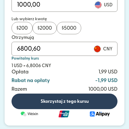
USD
Lub wybierz kwotę
$
200
$
2000
$
5000
Otrzymują
CNY
Powitalny kurs
1 USD = 6,8006 CNY
Opłata
1,99 USD
Rabat na opłaty
-1,99 USD
Razem
1000,00 USD
Skorzystaj z tego kursu