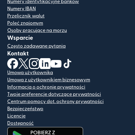
Numery identyfikacyjne banków
Numery IBAN
Przelicznik walut
Poleć znajomym
Osoby pracujące na morzu
Wsparcie
Często zadawane pytania
Kontakt
(otwiera się w nowym oknie)
(otwiera się w nowym oknie)
(otwiera się w nowym oknie)
(otwiera się w nowym oknie)
(otwiera się w nowym oknie)
(otwiera się w nowym oknie
Umowa użytkownika
Umowa z użytkownikiem biznesowym
Informacja o ochronie prywatności
Twoje preferencje dotyczące prywatności
Centrum pomocy dot. ochrony prywatności
Bezpieczeństwo
Licencje
Dostępność