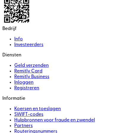
Bedrijf
Info
Investeerders
Diensten
Geld verzenden
Remitly Card
Remitly Business
Inloggen
Registreren
Informatie
Koersen en toeslagen
SWIFT-codes
Hulpbronnen voor fraude en zwendel
Partners
Routeringsnummers