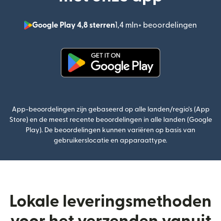
Google Play 4,8 sterren
1,4 mln+ beoordelingen
(wordt
(wordt geopend in een nieuw v
App-beoordelingen zijn gebaseerd op alle landen/regio's (App
Store) en de meest recente beoordelingen in alle landen (Google
Play). De beoordelingen kunnen variëren op basis van
gebruikerslocatie en apparaattype.
Lokale leveringsmethoden