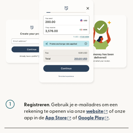
1
Registreren
. Gebruik je e-mailadres om een
(wordt geop
rekening te openen via onze
website
of onze
(wordt geopend in een nieuw
(wordt geo
app in de
App Store
of
Google Play
.