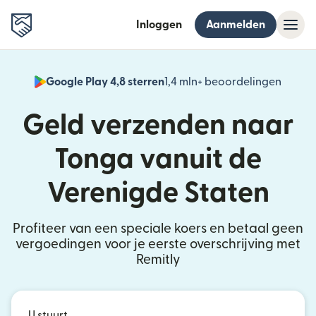
Inloggen
Aanmelden
Google Play 4,8 sterren
1,4 mln+ beoordelingen
(wordt
Geld verzenden naar
Tonga vanuit de
Verenigde Staten
Profiteer van een speciale koers en betaal geen
vergoedingen voor je eerste overschrijving met
Remitly
U stuurt