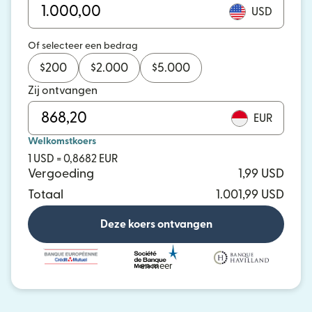
USD
Of selecteer een bedrag
$
200
$
2.000
$
5.000
Zij ontvangen
EUR
Welkomstkoers
1 USD = 0,8682 EUR
Vergoeding
1,99 USD
Totaal
1.001,99 USD
Deze koers ontvangen
en meer