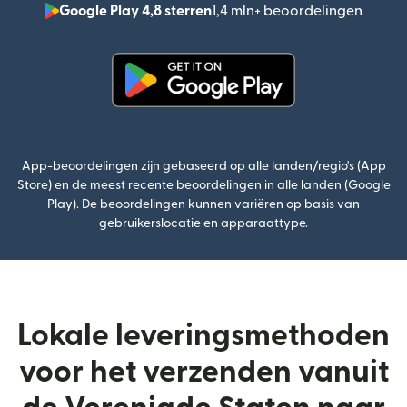
Google Play 4,8 sterren
1,4 mln+ beoordelingen
(wordt
(wordt geopend in een nieuw v
App-beoordelingen zijn gebaseerd op alle landen/regio's (App
Store) en de meest recente beoordelingen in alle landen (Google
Play). De beoordelingen kunnen variëren op basis van
gebruikerslocatie en apparaattype.
Lokale leveringsmethoden
voor het verzenden vanuit