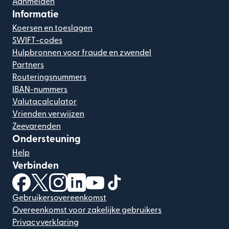
Aanmelden
Informatie
Koersen en toeslagen
SWIFT-codes
Hulpbronnen voor fraude en zwendel
Partners
Routeringsnummers
IBAN-nummers
Valutacalculator
Vrienden verwijzen
Zeevarenden
Ondersteuning
Help
Verbinden
(wordt geopend in een nieuw venster)
(wordt geopend in een nieuw venster)
(wordt geopend in een nieuw venster)
(wordt geopend in een nieuw venster)
(wordt geopend in een nieuw ven
(wordt geopend in een nieuw
Gebruikersovereenkomst
Overeenkomst voor zakelijke gebruikers
Privacyverklaring