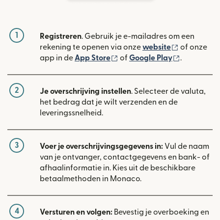
1
Registreren
. Gebruik je e-mailadres om een
(wordt geop
rekening te openen via onze
website
of onze
(wordt geopend in een nieuw
(wordt geo
app in de
App Store
of
Google Play
.
2
Je overschrijving instellen
. Selecteer de valuta,
het bedrag dat je wilt verzenden en de
leveringssnelheid.
3
Voer je overschrijvingsgegevens in:
Vul de naam
van je ontvanger, contactgegevens en bank- of
afhaalinformatie in. Kies uit de beschikbare
betaalmethoden in Monaco.
4
Versturen en volgen:
Bevestig je overboeking en