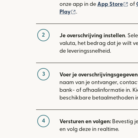
(wo
onze app in de
App Store
of
(wordt geopend in een n
Play
.
2
Je overschrijving instellen
. Sel
valuta, het bedrag dat je wilt 
de leveringssnelheid.
3
Voer je overschrijvingsgegevens
naam van je ontvanger, conta
bank- of afhaalinformatie in. Ki
beschikbare betaalmethoden i
4
Versturen en volgen:
Bevestig j
en volg deze in realtime.