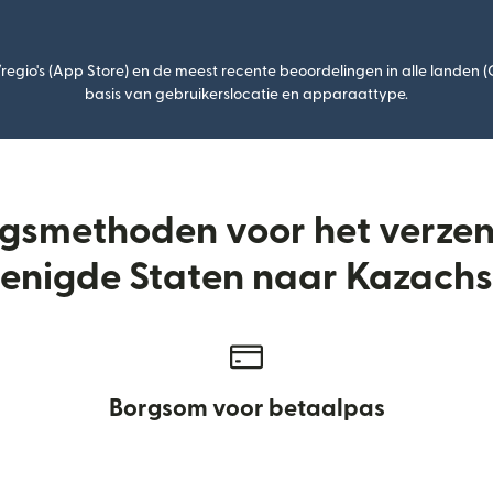
egio's (App Store) en de meest recente beoordelingen in alle landen 
basis van gebruikerslocatie en apparaattype.
ngsmethoden voor het verze
enigde Staten naar Kazach
Borgsom voor betaalpas