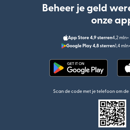
Beheer je geld wer
onze ap
App Store 4,9 sterren
4,2 mln
Google Play 4,8 sterren
1,4 ml
(wordt geopend in een n
Scan de code met je telefoon om d