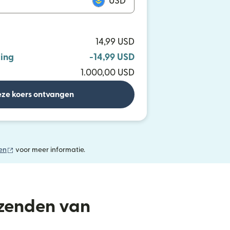
USD
14,99 USD
ing
-14,99 USD
1.000,00 USD
ze koers ontvangen
(wordt geopend in een nieuw venster)
en
voor meer informatie.
rzenden van