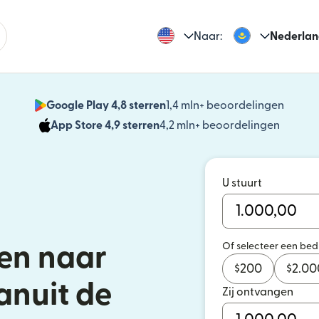
Naar:
Nederlan
Google Play 4,8 sterren
1,4 mln+ beoordelingen
(wordt
App Store 4,9 sterren
4,2 mln+ beoordelingen
(wordt 
U stuurt
Of selecteer een be
en naar
$
200
$
2.00
anuit de
Zij ontvangen