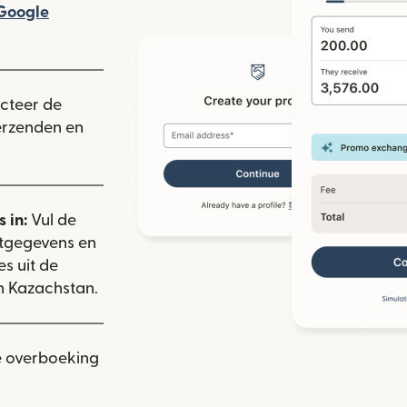
rdt geopend in een nieuw venster)
Google
ieuw venster)
ecteer de
verzenden en
 in:
Vul de
ctgegevens en
es uit de
n Kazachstan.
e overboeking