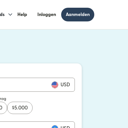
ds
Help
Inloggen
Aanmelden
 geopend in een nieuw venster)
geopend in een nieuw venster)
USD
drag
0
$
5.000