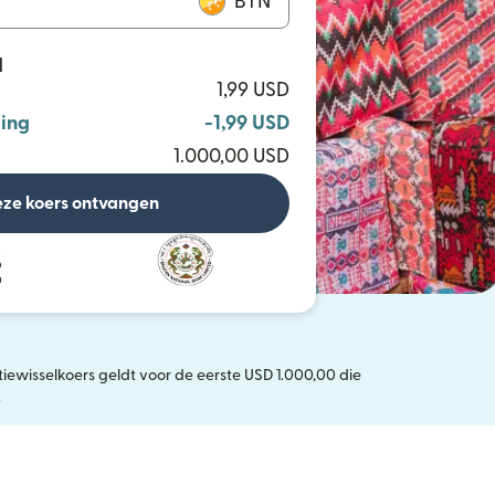
BTN
N
1,99 USD
ing
-1,99 USD
1.000,00 USD
ze koers ontvangen
iewisselkoers geldt voor de eerste USD 1.000,00 die
n nieuw venster)
.