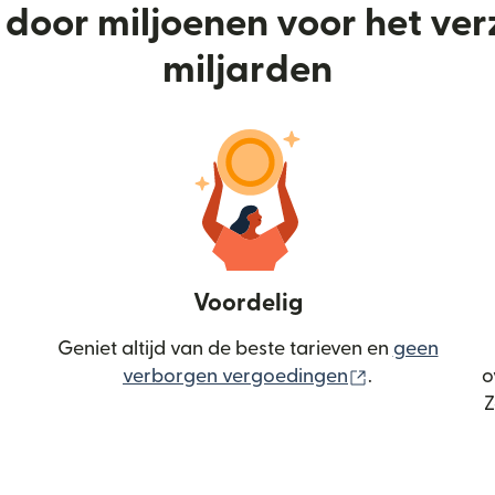
door miljoenen voor het ve
miljarden
Voordelig
Geniet altijd van de beste tarieven en
geen
(wordt geopen
verborgen vergoedingen
.
o
Z