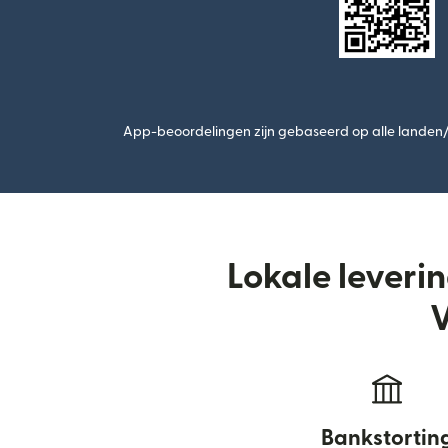
App-beoordelingen zijn gebaseerd op alle landen/r
Lokale leveri
V
Bankstortin