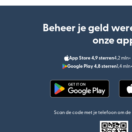
Beheer je geld wer
onze ap
App Store 4,9 sterren
4,2 mln
Google Play 4,8 sterren
1,4 ml
(wordt geopend in een n
Scan de code met je telefoon om d