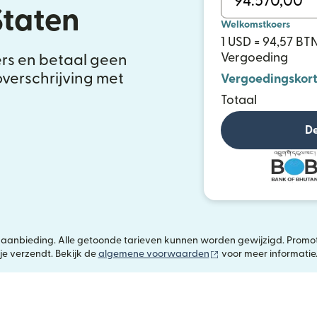
Staten
Welkomstkoers
1 USD = 94,57 BT
Vergoeding
ers en betaal geen
overschrijving met
Vergoedingskort
Totaal
De
jke aanbieding. Alle getoonde tarieven kunnen worden gewijzigd. Promot
(wordt geopend in ee
je verzendt. Bekijk de
algemene voorwaarden
voor meer informatie