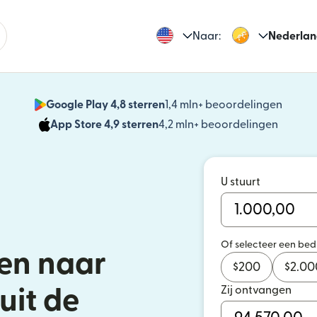
Naar:
Nederlan
Google Play 4,8 sterren
1,4 mln+ beoordelingen
(wordt
App Store 4,9 sterren
4,2 mln+ beoordelingen
(wordt 
U stuurt
Of selecteer een be
en naar
$
200
$
2.00
Zij ontvangen
uit de