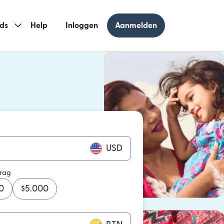
ds
Help
Inloggen
Aanmelden
 geopend in een nieuw venster)
geopend in een nieuw venster)
USD
drag
0
$
5.000