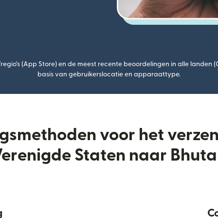
egio's (App Store) en de meest recente beoordelingen in alle landen 
basis van gebruikerslocatie en apparaattype.
ngsmethoden voor het verze
erenigde Staten naar Bhut
g
Co