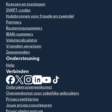
Koersen en toeslagen
SWIFT-codes
Hulpbronnen voor fraude en zwendel
Partners
Routeringsnummers
IBAN-nummers
Valutacalculator
Vrienden verwijzen
Zeevarenden
Ondersteuning
Help
Verbinden
(wordt geopend in een nieuw venster)
(wordt geopend in een nieuw venster)
(wordt geopend in een nieuw venster)
(wordt geopend in een nieuw venster)
(wordt geopend in een nieuw ven
(wordt geopend in een nieuw
Gebruikersovereenkomst
Overeenkomst voor zakelijke gebruikers
Privacyverklaring
Jouw privacyvoorkeuren
Privacyhelpcentrum