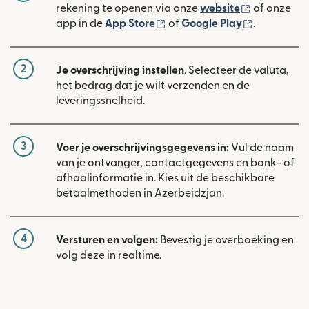
(wordt geop
rekening te openen via onze
website
of onze
(wordt geopend in een nieuw
(wordt geo
app in de
App Store
of
Google Play
.
2
Je overschrijving instellen
. Selecteer de valuta,
het bedrag dat je wilt verzenden en de
leveringssnelheid.
3
Voer je overschrijvingsgegevens in:
Vul de naam
van je ontvanger, contactgegevens en bank- of
afhaalinformatie in. Kies uit de beschikbare
betaalmethoden in Azerbeidzjan.
4
Versturen en volgen:
Bevestig je overboeking en
volg deze in realtime.