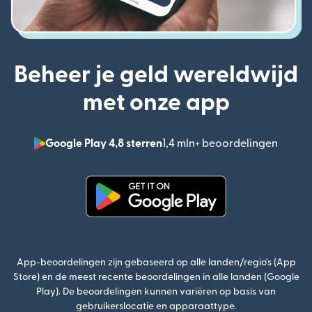
Beheer je geld wereldwijd
met onze app
Google Play 4,8 sterren
1,4 mln+ beoordelingen
(wordt
(wordt geopend in een nieuw v
App-beoordelingen zijn gebaseerd op alle landen/regio's (App
Store) en de meest recente beoordelingen in alle landen (Google
Play). De beoordelingen kunnen variëren op basis van
gebruikerslocatie en apparaattype.