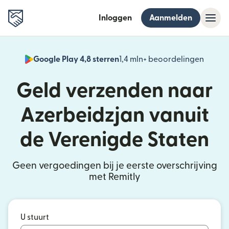
Inloggen
Aanmelden
Google Play 4,8 sterren
1,4 mln+ beoordelingen
(wordt
Geld verzenden naar
Azerbeidzjan vanuit
de Verenigde Staten
Geen vergoedingen bij je eerste overschrijving
met Remitly
U stuurt