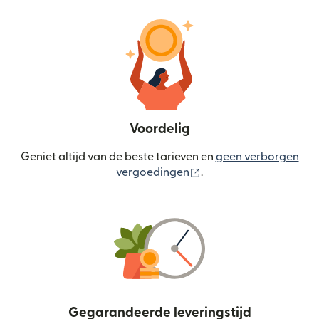
Voordelig
Geniet altijd van de beste tarieven en
geen verborgen
(wordt geopend in een
vergoedingen
.
Gegarandeerde leveringstijd