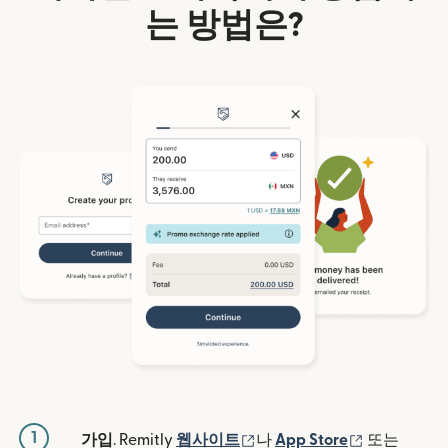
는 방법은?
1
(새 창에서 열림)
(새 창에서 
가입
. Remitly
웹사이트
나
App Store
또는