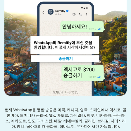
현재 WhatsApp을 통한 송금은 미국, 캐나다, 영국, 스페인에서 멕시코, 콜
롬비아, 도미니카 공화국, 엘살바도르, 과테말라, 페루, 니카라과, 온두라
스, 에콰도르, 인도, 파키스탄, 네팔, 베네수엘라, 필리핀, 브라질, 나이지리
아, 케냐, 남아프리카 공화국, 짐바브웨, 우간다에서만 가능합니다.