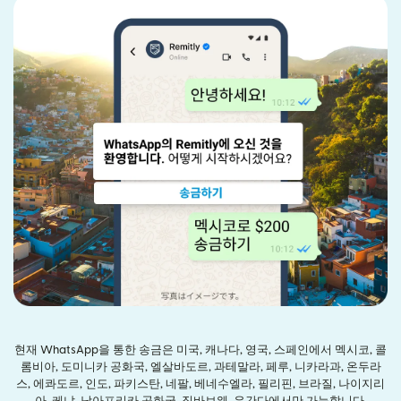
현재 WhatsApp을 통한 송금은 미국, 캐나다, 영국, 스페인에서 멕시코, 콜
롬비아, 도미니카 공화국, 엘살바도르, 과테말라, 페루, 니카라과, 온두라
스, 에콰도르, 인도, 파키스탄, 네팔, 베네수엘라, 필리핀, 브라질, 나이지리
아, 케냐, 남아프리카 공화국, 짐바브웨, 우간다에서만 가능합니다.