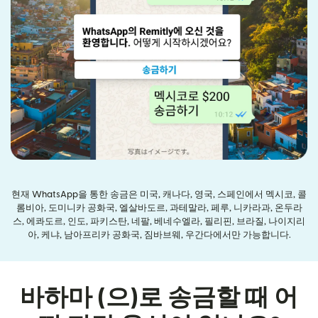
현재 WhatsApp을 통한 송금은 미국, 캐나다, 영국, 스페인에서 멕시코, 콜
롬비아, 도미니카 공화국, 엘살바도르, 과테말라, 페루, 니카라과, 온두라
스, 에콰도르, 인도, 파키스탄, 네팔, 베네수엘라, 필리핀, 브라질, 나이지리
아, 케냐, 남아프리카 공화국, 짐바브웨, 우간다에서만 가능합니다.
바하마 (으)로 송금할 때 어