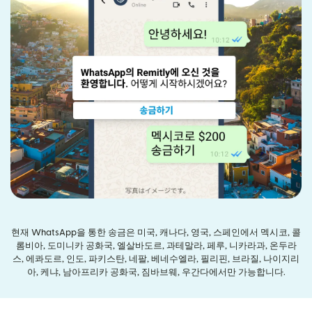
현재 WhatsApp을 통한 송금은 미국, 캐나다, 영국, 스페인에서 멕시코, 콜
롬비아, 도미니카 공화국, 엘살바도르, 과테말라, 페루, 니카라과, 온두라
스, 에콰도르, 인도, 파키스탄, 네팔, 베네수엘라, 필리핀, 브라질, 나이지리
아, 케냐, 남아프리카 공화국, 짐바브웨, 우간다에서만 가능합니다.