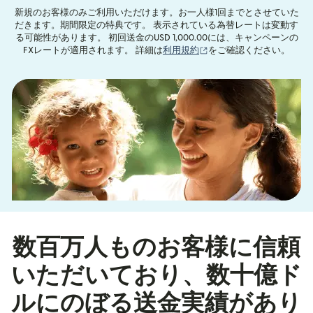
新規のお客様のみご利用いただけます。お一人様1回までとさせていた
だきます。期間限定の特典です。 表示されている為替レートは変動す
る可能性があります。 初回送金のUSD 1,000.00には、キャンペーンの
（別ウィンドウで開きま
FXレートが適用されます。 詳細は
利用規約
をご確認ください。
数百万人ものお客様に信頼
いただいており、数十億ド
ルにのぼる送金実績があり