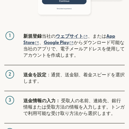
1
（別ウィンドウで開
新規登録
当社の
ウェブサイト
、または
App
（別ウィンドウで開きます）
（別ウィンドウで開きます
Store
、
Google Play
からダウンロード可能な
当社のアプリで、電子メールアドレスを使用して
アカウントを作成します。
2
送金を設定
：通貨、送金額、着金スピードを選択
します。
3
送金情報の入力：
受取人の名前、連絡先、銀行
情報または受取方法の情報を入力します。トンガ
で利用可能な受け取り方法から選択します。