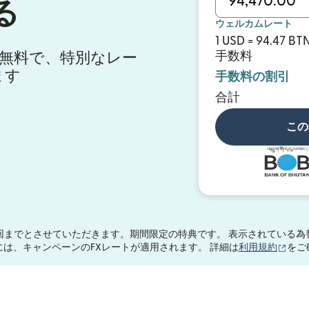
る
ウェルカムレート
1 USD = 94.47 BT
料が無料で、特別なレー
手数料
ます
手数料の割引
合計
この
回までとさせていただきます。期間限定の特典です。 表示されている為
（別
0.00には、キャンペーンのFXレートが適用されます。 詳細は
利用規約
をご