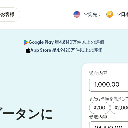
のお客様
宛先：
日
Google Play 星4.8
140万件以上の評価
（別ウィン
App Store 星4.9
420万件以上の評価
（別ウィン
送金内容
または金額を選択し
$
200
$
2,00
ブータンに
受取内容