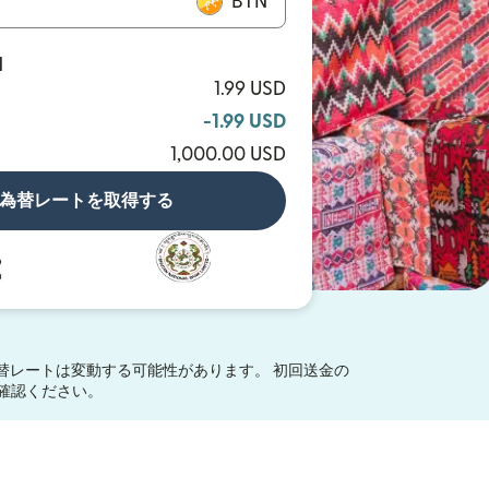
BTN
N
1.99 USD
-1.99 USD
1,000.00 USD
為替レートを取得する
替レートは変動する可能性があります。 初回送金の
ウィンドウで開きます）
確認ください。