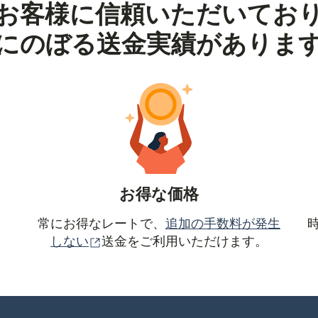
お客様に信頼いただいてお
にのぼる送金実績がありま
お得な価格
常にお得なレートで、
追加の手数料が発生
（別ウィンドウで開きます）
しない
送金をご利用いただけます。