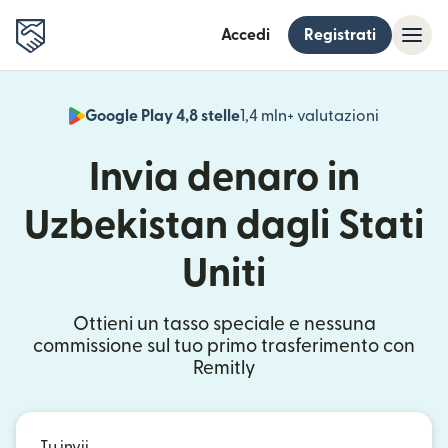
Accedi
Registrati
Google Play 4,8 stelle
1,4 mln+ valutazioni
(si apre i
Invia denaro in
Uzbekistan dagli Stati
Uniti
Ottieni un tasso speciale e nessuna
commissione sul tuo primo trasferimento con
Remitly
Tu invii