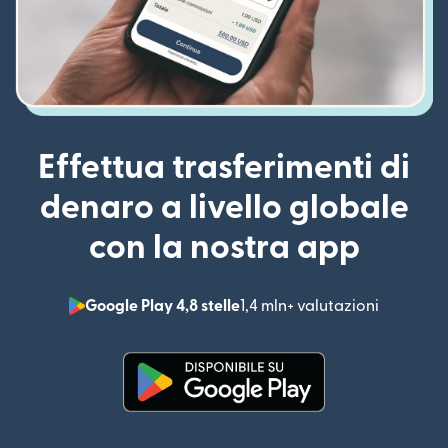
Effettua trasferimenti di
denaro a livello globale
con la nostra app
Google Play 4,8 stelle
1,4 mln+ valutazioni
(si apre i
(si apre in una nuova finestra)