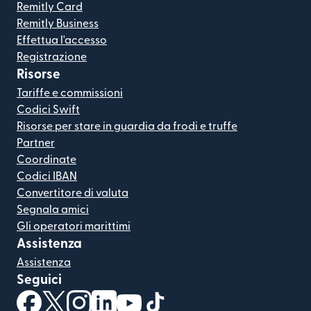
Remitly Card
Remitly Business
Effettua l'accesso
Registrazione
Risorse
Tariffe e commissioni
Codici Swift
Risorse per stare in guardia da frodi e truffe
Partner
Coordinate
Codici IBAN
Convertitore di valuta
Segnala amici
Gli operatori marittimi
Assistenza
Assistenza
Seguici
(si apre in una nuova finestra)
(si apre in una nuova finestra)
(si apre in una nuova finestra)
(si apre in una nuova finestra)
(si apre in una nuova finestra)
(si apre in una nuova finestra