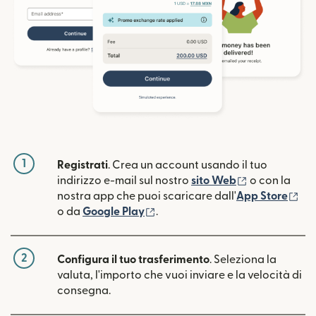
1
Registrati
. Crea un account usando il tuo
(si apre in un
indirizzo e-mail sul nostro
sito Web
o con la
(si
nostra app che puoi scaricare dall'
App Store
(si apre in una nuova finestra)
o da
Google Play
.
2
Configura il tuo trasferimento
. Seleziona la
valuta, l'importo che vuoi inviare e la velocità di
consegna.