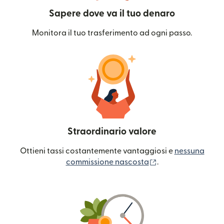
Sapere dove va il tuo denaro
Monitora il tuo trasferimento ad ogni passo.
Straordinario valore
Ottieni tassi costantemente vantaggiosi e
nessuna
(si apre in una nuo
commissione nascosta
.