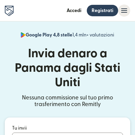
Accedi
Registrati
Google Play 4,8 stelle
1,4 mln+ valutazioni
(si apre i
Invia denaro a
Panama dagli Stati
Uniti
Nessuna commissione sul tuo primo
trasferimento con Remitly
Tu invii