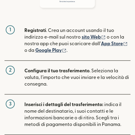
1
Registrati
. Crea un account usando il tuo
(si apre in un
indirizzo e-mail sul nostro
sito Web
o con la
(si
nostra app che puoi scaricare dall'
App Store
(si apre in una nuova finestra)
o da
Google Play
.
2
Configura il tuo trasferimento
. Seleziona la
valuta, l'importo che vuoi inviare e la velocità di
consegna.
3
Inserisci i dettagli del trasferimento:
indica il
nome del destinatario, i suoi contatti e le
informazioni bancarie o di ritiro. Scegli tra i
metodi di pagamento disponibili in Panama.