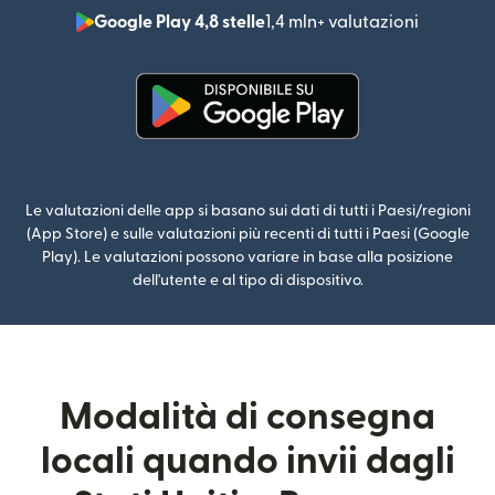
Google Play 4,8 stelle
1,4 mln+ valutazioni
(si apre i
(si apre in una nuova finestra)
Le valutazioni delle app si basano sui dati di tutti i Paesi/regioni
(App Store) e sulle valutazioni più recenti di tutti i Paesi (Google
Play). Le valutazioni possono variare in base alla posizione
dell'utente e al tipo di dispositivo.
Modalità di consegna
locali quando invii dagli