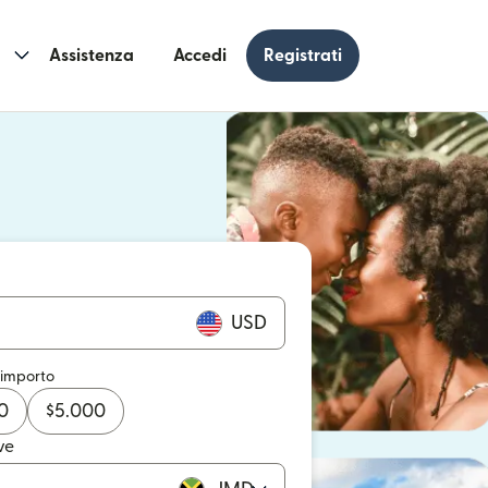
Assistenza
Accedi
Registrati
n una nuova finestra)
 una nuova finestra)
USD
 importo
0
$
5.000
ve