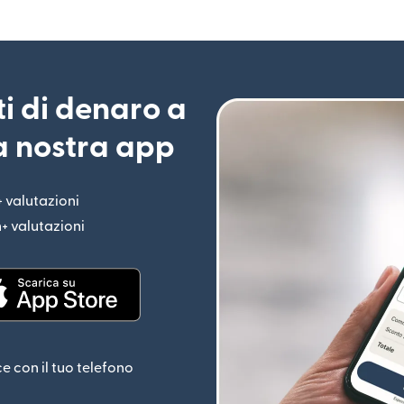
ti di denaro a
la nostra app
+ valutazioni
(si apre in una nuova finestra)
n+ valutazioni
(si apre in una nuova finestra)
estra)
(si apre in una nuova finestra)
ce con il tuo telefono