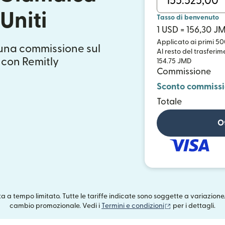
 Uniti
Tasso di benvenuto
1 USD = 156,30 J
Applicato ai primi 50
suna commissione sul
Al resto del trasferim
 con Remitly
154.75 JMD
Commissione
Sconto commiss
Totale
Ot
rta a tempo limitato. Tutte le tariffe indicate sono soggette a variazione
(si apre in una n
cambio promozionale. Vedi i
Termini e condizioni
per i dettagli.