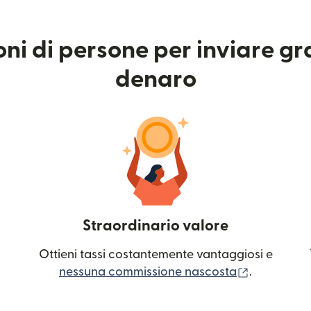
ioni di persone per inviare g
denaro
Straordinario valore
Ottieni tassi costantemente vantaggiosi e
(si apre in
nessuna commissione nascosta
.