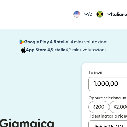
A:
Italiano
Google Play 4,8 stelle
1,4 mln+ valutazioni
(si apre i
App Store 4,9 stelle
4,2 mln+ valutazioni
(si apre in
Tu invii
Oppure seleziona un
$
200
$
2.00
Il destinatario rice
n Giamaica