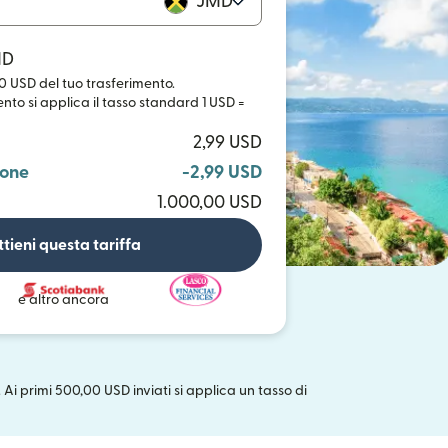
JMD
MD
0 USD del tuo trasferimento.
ento si applica il tasso standard 1 USD =
2,99 USD
ione
-2,99 USD
1.000,00 USD
tieni questa tariffa
e altro ancora
. Ai primi 500,00 USD inviati si applica un tasso di
uova finestra)