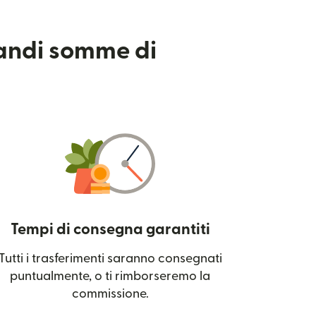
randi somme di
Tempi di consegna garantiti
Tutti i trasferimenti saranno consegnati
 una nuova finestra)
puntualmente, o ti rimborseremo la
commissione.