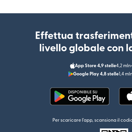
Effettua trasferimen
livello globale con 
App Store 4,9 stelle
4,2 mln
Google Play 4,8 stelle
1,4 ml
(si apre in una nuova fin
Per scaricare l'app, scansiona il codi