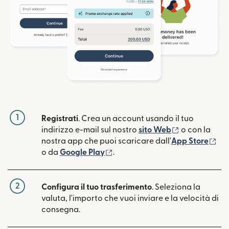
1
Registrati
. Crea un account usando il tuo
(si apre in un
indirizzo e-mail sul nostro
sito Web
o con la
(si
nostra app che puoi scaricare dall'
App Store
(si apre in una nuova finestra)
o da
Google Play
.
2
Configura il tuo trasferimento
. Seleziona la
valuta, l'importo che vuoi inviare e la velocità di
consegna.