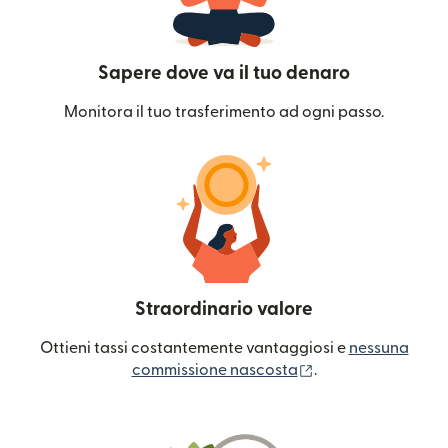
Sapere dove va il tuo denaro
Monitora il tuo trasferimento ad ogni passo.
Straordinario valore
Ottieni tassi costantemente vantaggiosi e
nessuna
(si apre in una nuo
commissione nascosta
.