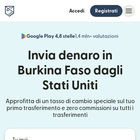
Accedi
Registrati
Google Play 4,8 stelle
1,4 mln+ valutazioni
(si apre i
Invia denaro in
Burkina Faso dagli
Stati Uniti
Approfitta di un tasso di cambio speciale sul tuo
primo trasferimento e zero commissioni su tutti i
trasferimenti
Tu invii