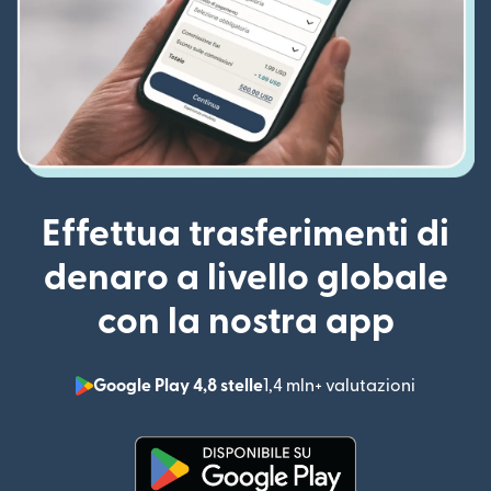
Effettua trasferimenti di
denaro a livello globale
con la nostra app
Google Play 4,8 stelle
1,4 mln+ valutazioni
(si apre i