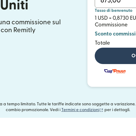
 Uniti
Tasso di benvenuto
1 USD = 0,8730 E
suna commissione sul
Commissione
 con Remitly
Sconto commiss
Totale
Ot
rta a tempo limitato. Tutte le tariffe indicate sono soggette a variazione.
(si apre in una n
cambio promozionale. Vedi i
Termini e condizioni
per i dettagli.