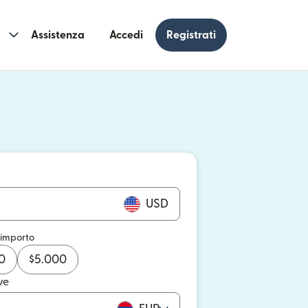
Assistenza
Accedi
Registrati
n una nuova finestra)
 una nuova finestra)
USD
 importo
0
$
5.000
ve