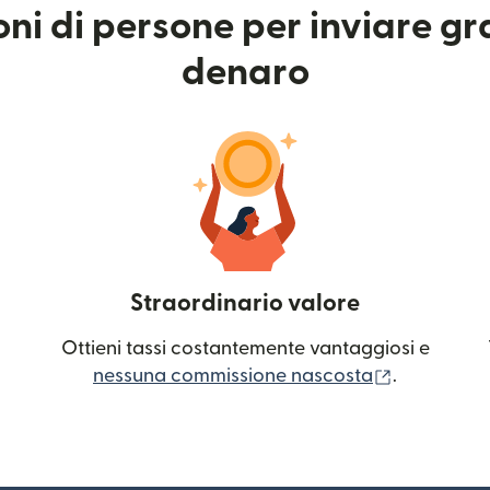
ioni di persone per inviare g
denaro
Straordinario valore
Ottieni tassi costantemente vantaggiosi e
(si apre in
nessuna commissione nascosta
.