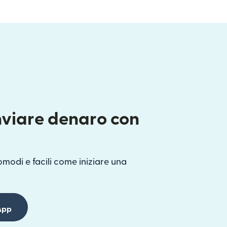
nviare denaro con
omodi e facili come iniziare una
App