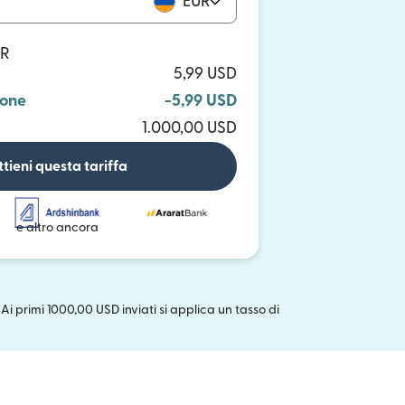
EUR
UR
5,99 USD
ione
-5,99 USD
1.000,00 USD
tieni questa tariffa
e altro ancora
 Ai primi 1000,00 USD inviati si applica un tasso di
uova finestra)