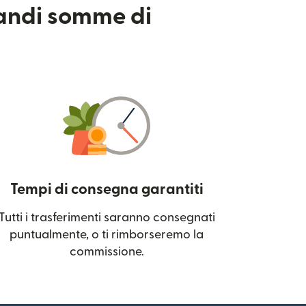
randi somme di
Tempi di consegna garantiti
Tutti i trasferimenti saranno consegnati
 una nuova finestra)
puntualmente, o ti rimborseremo la
commissione.