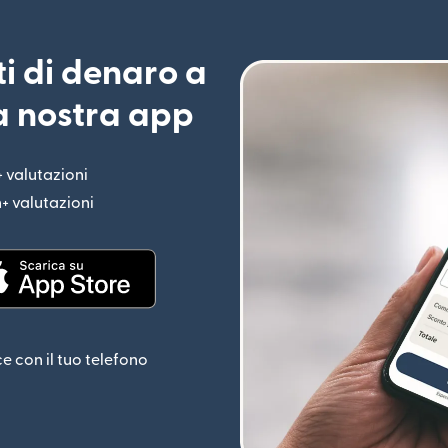
ti di denaro a
la nostra app
+ valutazioni
(si apre in una nuova finestra)
n+ valutazioni
(si apre in una nuova finestra)
estra)
(si apre in una nuova finestra)
ce con il tuo telefono