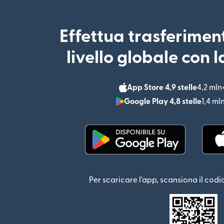
Effettua trasferimen
livello globale con 
App Store 4,9 stelle
4,2 mln
Google Play 4,8 stelle
1,4 ml
(si apre in una nuova fin
Per scaricare l'app, scansiona il codi