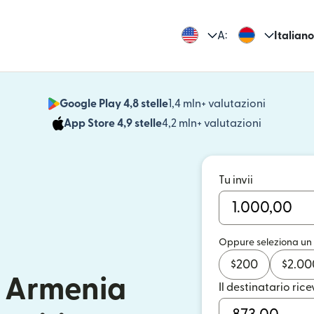
A:
Italiano
Google Play 4,8 stelle
1,4 mln+ valutazioni
(si apre i
App Store 4,9 stelle
4,2 mln+ valutazioni
(si apre in
Tu invii
Oppure seleziona un
$
200
$
2.00
n Armenia
Il destinatario rice