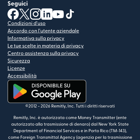
Seguici
(si apre in una nuova finestra)
(si apre in una nuova finestra)
(si apre in una nuova finestra)
(si apre in una nuova finestra)
(si apre in una nuova finestra)
(si apre in una nuova finestra
Condizioni d'uso
Accordo con l'utente aziendale
Informativa sulla privacy
Le tue scelte in materia di privacy
Centro assistenza sulla privacy
Sicurezza
Licenze
Accessibilità
(si apre in una nuova finestra)
©2012 -
2026
Remitly, Inc.
Tutti i diritti riservati
Remitly, Inc. è autorizzata come Money Transmitter (ente
autorizzato alla trasmissione di denaro) dal New York State
Department of Financial Services e in Porto Rico (TM-143),
come Foreign Transmittal Agency (agenzia per la trasmissione