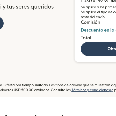
1 USD = 159.39 J
 y tus seres queridos
Se aplicó a los prime
Se aplica el tipo de 
resto del envío.
Comisión
Descuento en la
Total
Obté
te. Oferta por tiempo limitado. Los tipos de cambio que se muestran a
(
primeros USD 500.00 enviados. Consulta los
Términos y condiciones
p