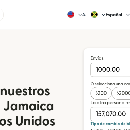
A:
Español
Envías
O selecciona una ca
 nuestros
$
200
$
200
n Jamaica
La otra persona r
dos Unidos
Tipo de cambio de b