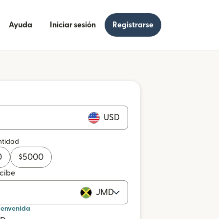
Ayuda
Iniciar sesión
Registrarse
USD
ntidad
0
$
5000
ecibe
JMD
ienvenida