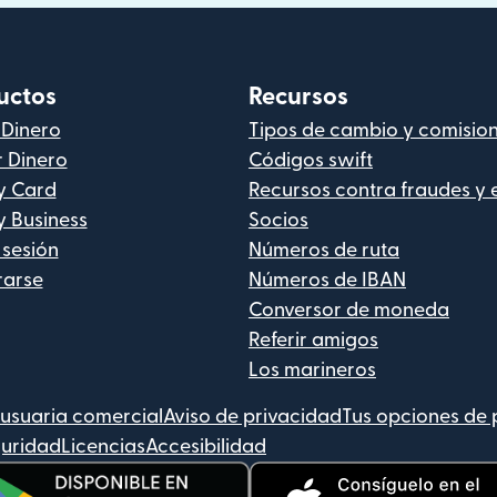
uctos
Recursos
 Dinero
Tipos de cambio y comisio
r Dinero
Códigos swift
y Card
Recursos contra fraudes y 
y Business
Socios
 sesión
Números de ruta
rarse
Números de IBAN
Conversor de moneda
Referir amigos
Los marineros
usuaria comercial
Aviso de privacidad
Tus opciones de 
uridad
Licencias
Accesibilidad