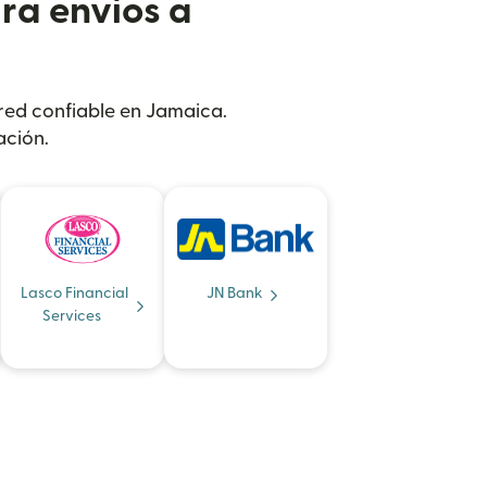
ra envíos a
 red confiable en Jamaica.
ación.
Lasco Financial
JN Bank
Services