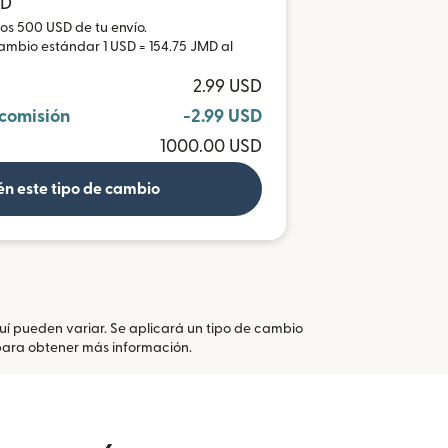
MD
ros 500 USD de tu envío.
cambio estándar 1 USD = 154.75 JMD al
2.99 USD
 comisión
-2.99 USD
1000.00 USD
n este tipo de cambio
quí pueden variar. Se aplicará un tipo de cambio
se abre en una ventana nueva)
ara obtener más información.