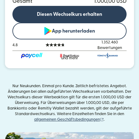
Gesamt
1.000,00 USD
Diesen Wechselkurs erhalten
App herunterladen
1.352.460
4.8
Bewertungen
und mehr
Nur Neukunden. Einmal pro Kunde. Zeitlich befristetes Angebot.
Änderungen bei allen aufgeführten Wechselkursen vorbehalten. Der
Wechselkurs dieser Werbeaktion gilt für die ersten 1.000,00 USD der
Überweisung. Für Überweisungen über 1.000,00 USD, die per
Bankkonto oder Remitly Wallet bezahlt werden, gilt der aufgeführte
Standardwechselkurs. Weitere Einzelheiten finden Sie in den
(wird in einem neue
allgemeinen Geschäftsbedingungen
.