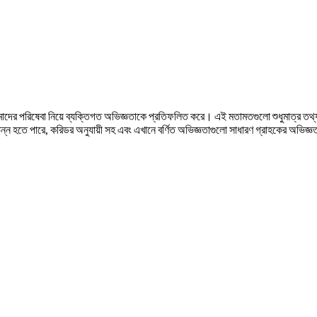
ের পরিষেবা নিয়ে ব্যক্তিগত অভিজ্ঞতাকে প্রতিফলিত করে। এই মতামতগুলো শুধুমাত্র তথ্য
িন্ন হতে পারে, করিডর অনুযায়ী সহ এবং এখানে বর্ণিত অভিজ্ঞতাগুলো সাধারণ গ্রাহকের অভিজ্