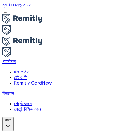
মূল বিষয়বস্তুতে যান
পার্সোনাল
টাকা পাঠান
রেট ও ফি
Remitly Card
New
বিজনেস
পেমেন্ট করুন
পেমেন্ট রিসিভ করুন
বাংলা