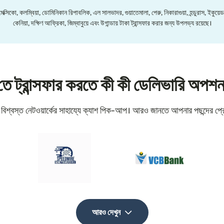
সিকো, কলম্বিয়া, ডোমিনিকান রিপাবলিক, এল সালভাদর, গুয়াতেমালা, পেরু, নিকারাগুয়া, হন্ডুরাস, ইকুয়েড
কেনিয়া, দক্ষিণ আফ্রিকা, জিম্বাবুয়ে এবং উগান্ডায় টাকা ট্রান্সফার করার জন্য উপলভ্য রয়েছে।
'তে ট্রান্সফার করতে কী কী ডেলিভারি অপশ
 বিশ্বস্ত নেটওয়ার্কের সাহায্যে ক্যাশ পিক-আপ। আরও জানতে আপনার পছন্দের প্
আরও দেখুন