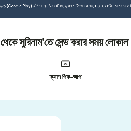
শ জুড়ে (Google Play) অতি সাম্প্রতিক রেটিংস, অ্যাপ রেটিংসে ধরা পড়ে। ব্যবহারকারীর লোকেশন ও 
্ট্র থেকে সুরিনাম'তে সেন্ড করার সময় লোক
ক্যাশ পিক-আপ