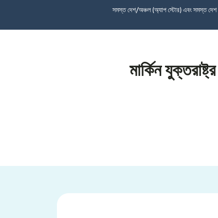
সমস্ত দেশ/অঞ্চল (অ্যাপ স্টোর) এবং সমস্ত দে
মার্কিন যুক্তরাষ