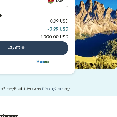
EUR
UR
0.99 USD
-0.99 USD
1,000.00 USD
এই রেটটি পান
(নতুন উইন্ডোতে খুলবে)
X রেট অ্যাপ্লাই হয়। ডিটেলসে জানতে
টার্মস ও কন্ডিশন
দেখুন।