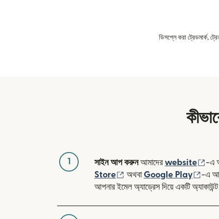
ডিসপ্লে করা ট্রেডমার্ক, ট্
কীভাবে
1
(নতু
সাইন আপ করুন
আমাদের
website
-এ 
(নতুন উইন্ডোতে খুলবে)
(নতুন 
Store
অথবা
Google Play
-এ আম
আপনার ইমেল অ্যাড্রেস দিয়ে একটি অ্যাকাউন্ট