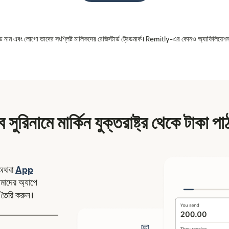
রেড নাম এবং লোগো তাদের সংশ্লিষ্ট মালিকদের রেজিস্টার্ড ট্রেডমার্ক। Remitly-এর কোনও অ্যাফিলিয়েশন 
 সুরিনামে মার্কিন যুক্তরাষ্ট্র থেকে টাকা প
ন উইন্ডোতে খুলবে)
অথবা
App
উইন্ডোতে খুলবে)
াদের অ্যাপে
 তৈরি করুন।