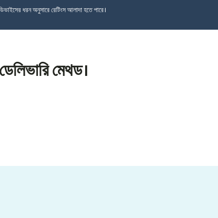
ডিভাইসের ধরন অনুসারে রেটিংস আলাদা হতে পারে।
াল ডেলিভারি মেথড।