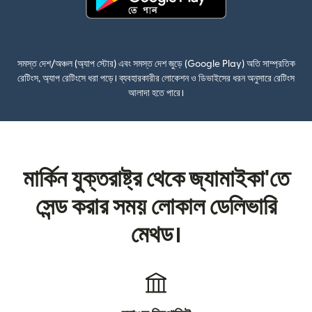
(নতুন উইন্ডোতে খুলবে)
সমস্ত দেশ/অঞ্চল (অ্যাপ স্টোর) এবং সমস্ত দেশ জুড়ে (Google Play) অতি সাম্প্রতিক
রেটিংস, অ্যাপ রেটিংসে ধরা পড়ে। ব্যবহারকারীর লোকেশন ও ডিভাইসের ধরন অনুসারে রেটিংস
আলাদা হতে পারে।
মার্কিন যুক্তরাষ্ট্র থেকে জ্যামাইকা'তে
সেন্ড করার সময় লোকাল ডেলিভারি
মেথড।