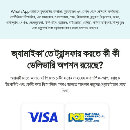
WhatsApp বর্তমানে যুক্তরাষ্ট্র, কানাডা, যুক্তরাজ্য এবং স্পেন থেকে মেক্সিকো, কলম্বিয়া,
ডোমিনিকান রিপাবলিক, এল সালভাদর, গুয়াতেমালা, পেরু, নিকারাগুয়া, হন্ডুরাস, ইকুয়েডর, ভারত,
পাকিস্তান, নেপাল, ভেনেজুয়েলা, ফিলিপাইন, ব্রাজিল, নাইজেরিয়া, কেনিয়া, দক্ষিণ আফ্রিকা, জিম্বাবুয়ে
এবং উগান্ডায় টাকা ট্রান্সফার করার জন্য উপলভ্য রয়েছে।
জ্যামাইকা'তে ট্রান্সফার করতে কী কী
ডেলিভারি অপশন রয়েছে?
জ্যামাইকা'তে আমাদের বিশ্বস্ত নেটওয়ার্কের সাহায্যে ক্যাশ পিক-আপ, ব্যাঙ্ক
ডিপোজিট এবং ডেবিট কার্ড ডিপোজিট। আরও জানতে আপনার পছন্দের প্রোভাইডার বেছে
নিন।