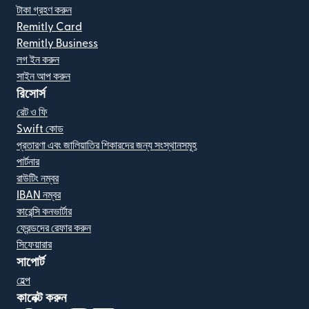
টাকা গ্রহণ করুন
Remitly Card
Remitly Business
লগ ইন করুন
সাইন আপ করুন
রিসোর্স
রেট ও ফি
Swift কোড
প্রতারণা এবং জালিয়াতির শিকারদের জন্য সংস্থানসমূহ
পার্টনার
রাউটিং নম্বর
IBAN নম্বর
কারেন্সি কনভার্টার
ফ্রেন্ডদের রেফার করুন
সিফেয়ারার
সাপোর্ট
হেল্প
কানেক্ট করুন