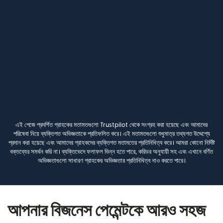
এই পেজে প্রদর্শিত গ্রাহকের মতামতগুলো Trustpilot থেকে সংগ্রহ করা হয়েছে এবং আমাদের
পরিষেবা নিয়ে ব্যক্তিগত অভিজ্ঞতাকে প্রতিফলিত করে। এই মতামতগুলো শুধুমাত্র তথ্যগত উদ্দেশ্যে
প্রদান করা হয়েছে এবং আমাদের গ্রাহকদের ব্যক্তিগত মতামতের প্রতিনিধিত্ব করে। আমরা কোনো নির্দিষ্ট
বক্তব্যের সমর্থন করি না। ব্যক্তিভেদে ফলাফল ভিন্ন হতে পারে, করিডর অনুযায়ী সহ এবং এখানে বর্ণিত
অভিজ্ঞতাগুলো সাধারণ গ্রাহকের অভিজ্ঞতার প্রতিনিধিত্ব নাও করতে পারে।
আপনার বিজনেস পেমেন্টকে আরও সহজ