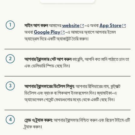
1
(নতুন উইন্ডোতে খুলবে)
(নতুন
সাইন আপ করুন
আমাদের
website
-এ অথবা
App Store
(নতুন উইন্ডোতে খুলবে)
অথবা
Google Play
-এ আমাদের অ্যাপে আপনার ইমেল
অ্যাড্রেস দিয়ে একটি অ্যাকাউন্ট তৈরি করুন।
2
আপনার ট্রান্সফার সেট আপ করুন
কারেন্সি, আপনি কত মানি পাঠাতে চান তা
এবং ডেলিভারি স্পিড বেছে নিন।
3
আপনার ট্রান্সফারের ডিটেলস লিখুন:
আপনার রিসিভারের নাম, কন্ট্যাক্ট
ডিটেলস এবং ব্যাংক বা পিকআপ ইনফরমেশন দিন। জ্যামাইকা-এ
অ্যাভেলেবল পেমেন্ট মেথডগুলোর মধ্যে থেকে একটি বেছে নিন।
4
সেন্ড ও ট্র্যাক করুন:
আপনার ট্রান্সফার নিশ্চিত করুন এবং রিয়েল টাইমে এটি
ট্র্যাক করুন।