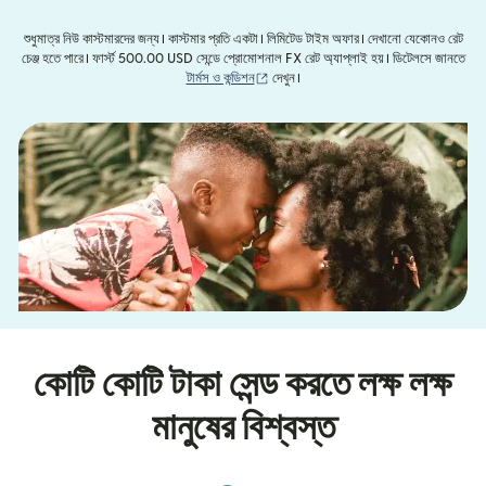
শুধুমাত্র নিউ কাস্টমারদের জন্য। কাস্টমার প্রতি একটা। লিমিটেড টাইম অফার। দেখানো যেকোনও রেট
চেঞ্জ হতে পারে। ফার্স্ট 500.00 USD সেন্ডে প্রোমোশনাল FX রেট অ্যাপ্লাই হয়। ডিটেলসে জানতে
(নতুন উইন্ডোতে খুলবে)
টার্মস ও কন্ডিশন
দেখুন।
কোটি কোটি টাকা সেন্ড করতে লক্ষ লক্ষ
মানুষের বিশ্বস্ত