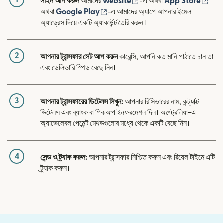
(নতুন উইন্ডোতে খুলবে)
(নতুন
সাইন আপ করুন
আমাদের
website
-এ অথবা
App Store
(নতুন উইন্ডোতে খুলবে)
অথবা
Google Play
-এ আমাদের অ্যাপে আপনার ইমেল
অ্যাড্রেস দিয়ে একটি অ্যাকাউন্ট তৈরি করুন।
2
আপনার ট্রান্সফার সেট আপ করুন
কারেন্সি, আপনি কত মানি পাঠাতে চান তা
এবং ডেলিভারি স্পিড বেছে নিন।
3
আপনার ট্রান্সফারের ডিটেলস লিখুন:
আপনার রিসিভারের নাম, কন্ট্যাক্ট
ডিটেলস এবং ব্যাংক বা পিকআপ ইনফরমেশন দিন। অস্ট্রেলিয়া-এ
অ্যাভেলেবল পেমেন্ট মেথডগুলোর মধ্যে থেকে একটি বেছে নিন।
4
সেন্ড ও ট্র্যাক করুন:
আপনার ট্রান্সফার নিশ্চিত করুন এবং রিয়েল টাইমে এটি
ট্র্যাক করুন।