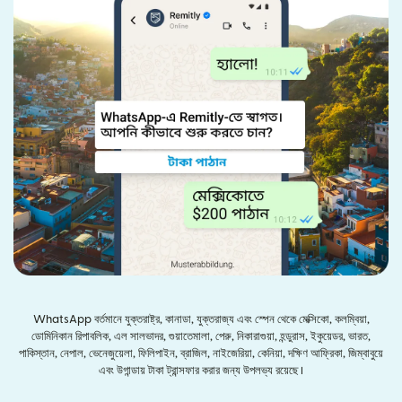
WhatsApp বর্তমানে যুক্তরাষ্ট্র, কানাডা, যুক্তরাজ্য এবং স্পেন থেকে মেক্সিকো, কলম্বিয়া,
ডোমিনিকান রিপাবলিক, এল সালভাদর, গুয়াতেমালা, পেরু, নিকারাগুয়া, হন্ডুরাস, ইকুয়েডর, ভারত,
পাকিস্তান, নেপাল, ভেনেজুয়েলা, ফিলিপাইন, ব্রাজিল, নাইজেরিয়া, কেনিয়া, দক্ষিণ আফ্রিকা, জিম্বাবুয়ে
এবং উগান্ডায় টাকা ট্রান্সফার করার জন্য উপলভ্য রয়েছে।