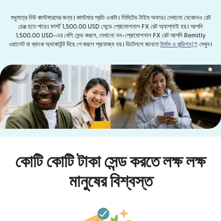
শুধুমাত্র নিউ কাস্টমারদের জন্য। কাস্টমার প্রতি একটা। লিমিটেড টাইম অফার। দেখানো যেকোনও রেট
চেঞ্জ হতে পারে। ফার্স্ট 1,500.00 USD সেন্ডে প্রোমোশনাল FX রেট অ্যাপ্লাই হয়। আপনি
1,500.00 USD-এর বেশি সেন্ড করলে, দেখানো নন-প্রোমোশনাল FX রেট আপনি Remitly
(নতুন উইন্
ওয়ালেট বা ব্যাংক অ্যাকাউন্ট দিয়ে পে করলে প্রযোজ্য হয়। ডিটেলসে জানতে
টার্মস ও কন্ডিশন
দেখুন।
কোটি কোটি টাকা সেন্ড করতে লক্ষ লক্ষ
মানুষের বিশ্বস্ত