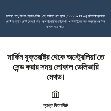
(নতুন উইন্ডোতে খুলবে)
সমস্ত দেশ/অঞ্চল (অ্যাপ স্টোর) এবং সমস্ত দেশ জুড়ে (Google Play) অতি সাম্প্রতিক
রেটিংস, অ্যাপ রেটিংসে ধরা পড়ে। ব্যবহারকারীর লোকেশন ও ডিভাইসের ধরন অনুসারে রেটিংস
আলাদা হতে পারে।
মার্কিন যুক্তরাষ্ট্র থেকে অস্ট্রেলিয়া'তে
সেন্ড করার সময় লোকাল ডেলিভারি
মেথড।
ব্যাঙ্ক ডিপোজিট