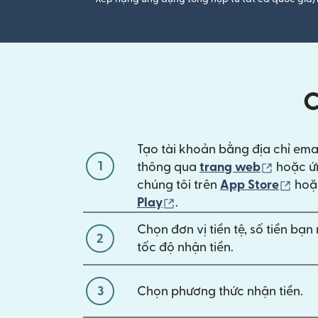
C
Tạo tài khoản bằng địa chỉ ema
1
(mở tro
thông qua
trang web
hoặc ứ
(mở 
chúng tôi trên
App Store
ho
(mở trong cửa sổ mới)
Play
.
Chọn đơn vị tiền tệ, số tiền bạ
2
tốc độ nhận tiền.
3
Chọn phương thức nhận tiền.