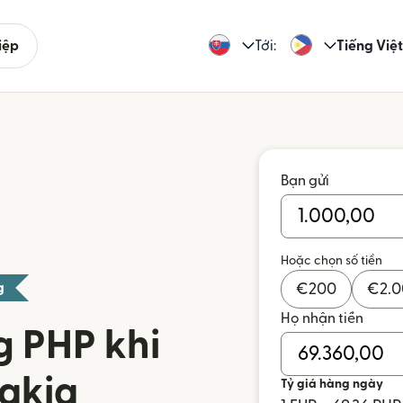
iệp
Tới:
Tiếng Việt
Bạn gửi
Hoặc chọn số tiền
g
€
200
€
2.
Họ nhận tiền
g PHP khi
vakia
Tỷ giá hàng ngày