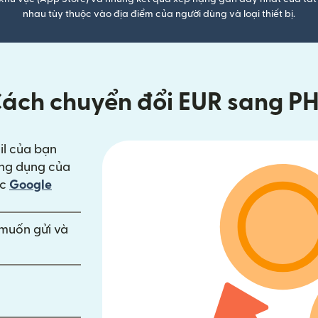
nhau tùy thuộc vào địa điểm của người dùng và loại thiết bị.
ách chuyển đổi EUR sang P
il của bạn
ng cửa sổ mới)
ng dụng của
trong cửa sổ mới)
ặc
Google
n muốn gửi và