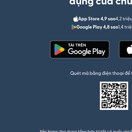
dụng của chú
App Store 4,9 sao
4,2 triệ
Google Play 4,8 sao
1,4 tr
(mở trong cửa sổ mới)
Quét mã bằng điện thoại để 
Xếp hạng ứng dụng tổng hợp từ tất cả quốc gia/