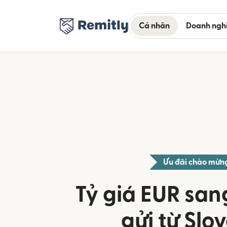
Cá nhân
Doanh ngh
Ưu đãi chào mừn
Tỷ giá EUR san
gửi từ Slo