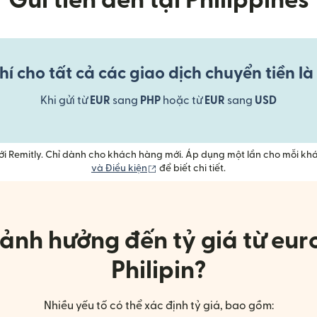
Gửi tiền đến tại Philippines
í cho tất cả các giao dịch chuyển tiền là
Khi gửi từ
EUR
sang
PHP
hoặc từ
EUR
sang
USD
với Remitly. Chỉ dành cho khách hàng mới. Áp dụng một lần cho mỗi kh
(mở trong cửa sổ mới)
và Điều kiện
để biết chi tiết.
 ảnh hưởng đến tỷ giá từ eur
Philipin?
Nhiều yếu tố có thể xác định tỷ giá, bao gồm: