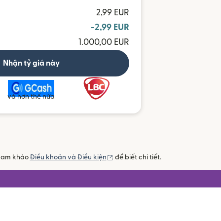
2,99 EUR
-2,99 EUR
1.000,00 EUR
Nhận tỷ giá này
và hơn thế nữa
(mở trong cửa sổ mới)
 Tham khảo
Điều khoản và Điều kiện
để biết chi tiết.