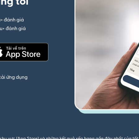
ng tôi
u+ đánh giá
(mở trong cửa sổ mới)
iệu+ đánh giá
(mở trong cửa sổ mới)
(mở trong cửa sổ mới)
tải ứng dụng
khu vực (App Store) và những kết quả xếp hạng gần đây nhất của tất 