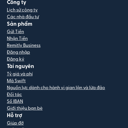
Công ty
Lịch sử công ty
Các nhà đầu tư
Sản phẩm
Gửi Tiền
Nhận Tiền
Remitly Business
Đăng nhập
Đăng ký
Tài nguyên
Tỷ giá và phí
Mã Swift
Nguồn lực dành cho hành vi gian lận và lừa đảo
Đối tác
Số IBAN
Giới thiệu bạn bè
Hỗ trợ
Giúp đỡ