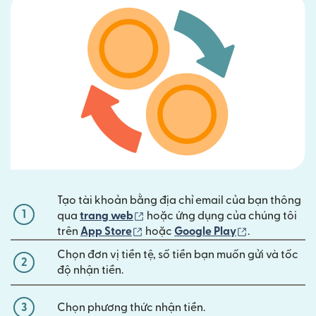
Tạo tài khoản bằng địa chỉ email của bạn thông
1
(mở trong cửa sổ mới)
qua
trang web
hoặc ứng dụng của chúng tôi
(mở trong cửa sổ mới)
(mở trong cửa
trên
App Store
hoặc
Google Play
.
Chọn đơn vị tiền tệ, số tiền bạn muốn gửi và tốc
2
độ nhận tiền.
3
Chọn phương thức nhận tiền.