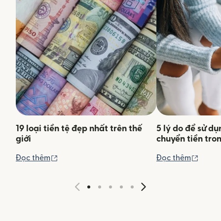
19 loại tiền tệ đẹp nhất trên thế
5 lý do để sử d
giới
chuyển tiền tro
(mở trong cửa sổ mới)
(mở tr
Đọc thêm
Đọc thêm