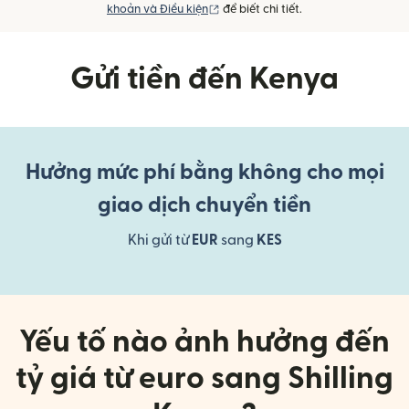
(mở trong cửa sổ mới)
khoản và Điều kiện
để biết chi tiết.
Gửi tiền đến Kenya
Hưởng mức phí bằng không cho mọi
giao dịch chuyển tiền
Khi gửi từ
EUR
sang
KES
Yếu tố nào ảnh hưởng đến
tỷ giá từ euro sang Shilling