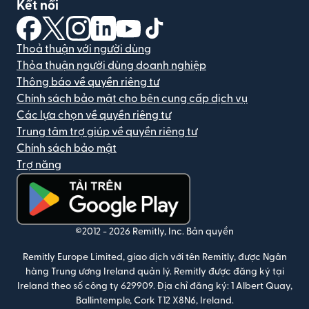
Kết nối
(mở trong cửa sổ mới)
(mở trong cửa sổ mới)
(mở trong cửa sổ mới)
(mở trong cửa sổ mới)
(mở trong cửa sổ mới)
(mở trong cửa sổ mới)
Thoả thuận với người dùng
Thỏa thuận người dùng doanh nghiệp
Thông báo về quyền riêng tư
Chính sách bảo mật cho bên cung cấp dịch vụ
Các lựa chọn về quyền riêng tư
Trung tâm trợ giúp về quyền riêng tư
Chính sách bảo mật
Trợ năng
(mở trong cửa sổ mới)
©2012 -
2026
Remitly, Inc.
Bản quyền
Remitly Europe Limited, giao dịch với tên Remitly, được Ngân
hàng Trung ương Ireland quản lý. Remitly được đăng ký tại
Ireland theo số công ty 629909. Địa chỉ đăng ký: 1 Albert Quay,
Ballintemple, Cork T12 X8N6, Ireland.