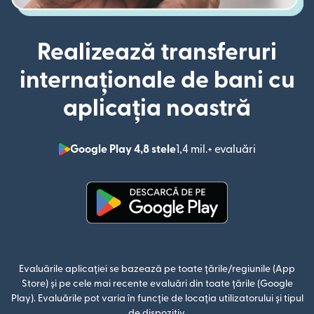
Realizează transferuri
internaționale de bani cu
aplicația noastră
Google Play 4,8 stele
1,4 mil.+ evaluări
(se deschid
(se deschide într-o fereastră n
Evaluările aplicației se bazează pe toate țările/regiunile (App
Store) și pe cele mai recente evaluări din toate țările (Google
Play). Evaluările pot varia în funcție de locația utilizatorului și tipul
de dispozitiv.