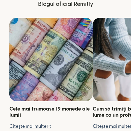
Blogul oficial Remitly
Cele mai frumoase 19 monede ale
Cum să trimiți b
lumii
lume ca un prof
(se deschide într-o fereastră nouă)
Citește mai multe
Citește mai multe