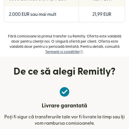
2.000 EUR sau mai mult
21,99 EUR
Fără comisioane la primul transfer cu Remitly. Oferta este valabilă
doar pentru clienții noi. O singură ofertă per client. Oferta este
valabilă doar pentru o perioadă limitată. Pentru detalii, consultă
(se deschide într-o fereast
Termenii și condițiile
.
De ce să alegi Remitly?
Livrare garantată
Poți fi sigur că transferurile tale vor fi livrate la timp sau îți
vom rambursa comisioanele.