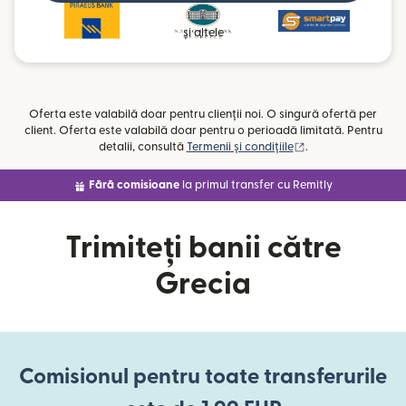
și altele
Oferta este valabilă doar pentru clienții noi. O singură ofertă per
client. Oferta este valabilă doar pentru o perioadă limitată. Pentru
(se deschide într-o
detalii, consultă
Termenii și condițiile
.
Fără comisioane
la primul transfer cu Remitly
Trimiteți banii către
Grecia
Comisionul pentru toate transferurile