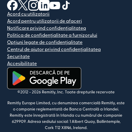
(se deschide într-o fereastră nouă)
(se deschide într-o fereastră nouă)
(se deschide într-o fereastră nouă)
(se deschide într-o fereastră nouă)
(se deschide într-o fereastră nou
(se deschide într-o fereastr
Acord cu utilizatorii
Acord pentru utilizatorii de afaceri
Notificare privind confidențialitatea
Politica de confidențialitate a furnizorului
Opțiuni legate de confidențialitate
Centrul de ajutor privind confidențialitatea
Securitate
Accesibilitate
(se deschide într-o fereastră nouă)
©2012 -
2026
Remitly, Inc.
Toate drepturile rezervate
Remitly Europe Limited, cu denumirea comercială Remitly, este
o companie reglementată de Banca Centrală a Irlandei.
Remitly este înregistrată în Irlanda cu numărul de companie
629909. Adresa sediului social: 1 Albert Quay, Ballintemple,
Cork T12 X8N6, Ireland.