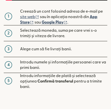
Creează un cont folosind adresa de e-mail pe
1
(se deschide într-o fereastră nouă)
site web
sau în aplicația noastră din
App
(se deschide într-o fereastră nouă)
(se deschide într-o fere
Store
sau
Google Play
.
Selectează moneda, suma pe care vrei s-o
2
trimiți și viteza de livrare.
3
Alege cum să fie livrați banii.
Introdu numele și informațiile persoanei care va
4
primi banii.
Introdu informațiile de plată și selectează
5
opțiunea
Confirmă transferul
pentru a trimite
banii.