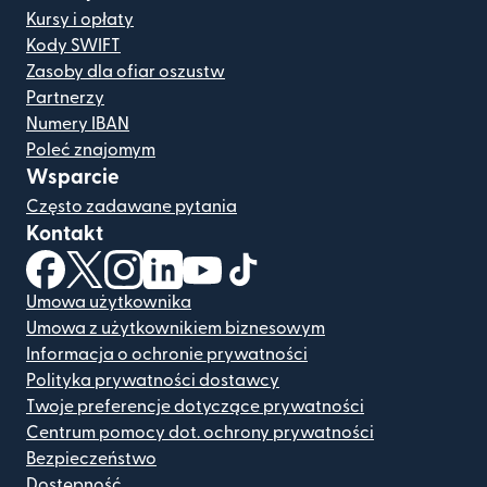
Kursy i opłaty
Kody SWIFT
Zasoby dla ofiar oszustw
Partnerzy
Numery IBAN
Poleć znajomym
Wsparcie
Często zadawane pytania
Kontakt
(otwiera się w nowym oknie)
(otwiera się w nowym oknie)
(otwiera się w nowym oknie)
(otwiera się w nowym oknie)
(otwiera się w nowym oknie)
(otwiera się w nowym oknie
Umowa użytkownika
Umowa z użytkownikiem biznesowym
Informacja o ochronie prywatności
Polityka prywatności dostawcy
Twoje preferencje dotyczące prywatności
Centrum pomocy dot. ochrony prywatności
Bezpieczeństwo
Dostępność