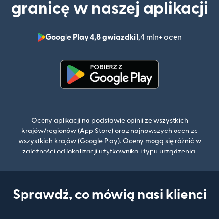
granicę w naszej aplikacji
Google Play 4,8 gwiazdki
1,4 mln+ ocen
(otwiera 
(otwiera się w nowym oknie)
Oceny aplikacji na podstawie opinii ze wszystkich
krajów/regionów (App Store) oraz najnowszych ocen ze
wszystkich krajów (Google Play). Oceny mogą się różnić w
zależności od lokalizacji użytkownika i typu urządzenia.
Sprawdź, co mówią nasi klienci