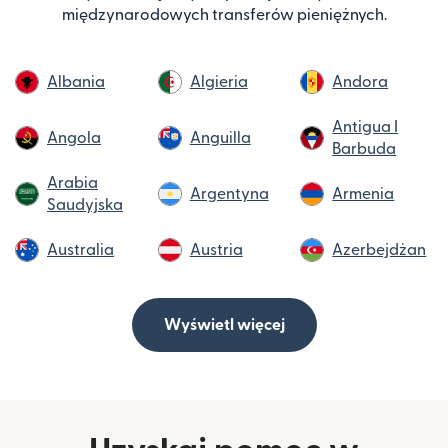
międzynarodowych transferów pieniężnych.
Albania
Algieria
Andora
Antigua I
Angola
Anguilla
Barbuda
Arabia
Argentyna
Armenia
Saudyjska
Australia
Austria
Azerbejdżan
Wyświetl więcej