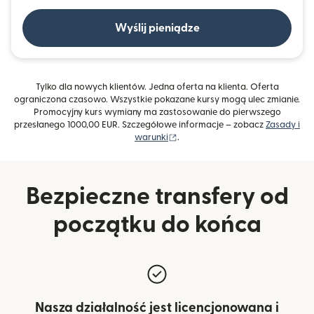
Wyślij pieniądze
Tylko dla nowych klientów. Jedna oferta na klienta. Oferta
ograniczona czasowo. Wszystkie pokazane kursy mogą ulec zmianie.
Promocyjny kurs wymiany ma zastosowanie do pierwszego
przesłanego 1000,00 EUR. Szczegółowe informacje – zobacz
Zasady i
(otwiera się w nowym oknie)
warunki
.
Bezpieczne transfery od
początku do końca
Nasza działalność jest licencjonowana i