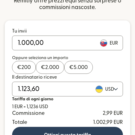
Remitly offre prezzi equi senza sorprese o
commissioni nascoste.
Tu invii
EUR
Oppure seleziona un importo
€
200
€
2.000
€
5.000
Il destinatario riceve
USD
Tariffa di ogni giorno
1 EUR = 1,1236 USD
Commissione
2,99 EUR
Totale
1.002,99 EUR