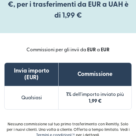
€, per i trasferimenti da EUR a UAH è
di 1,99 €
Commissioni per gli invii da
EUR
a
EUR
Invia importo
Commissione
(EUR)
1%
dell'importo inviato più
Qualsiasi
1,99 €
Nessuna commissione sul tuo primo trasferimento con Remitly. Solo
per i nuovi clienti. Una volta a cliente. Offerta a tempo limitato. Vedi i
(si apre in una nuova finestra)
Termini e condizioni
per i dettagli.