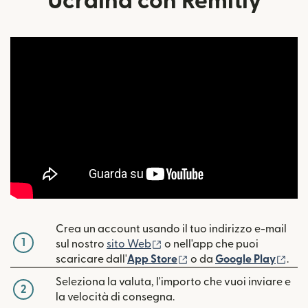
Ucraina con Remitly
Crea un account usando il tuo indirizzo e-mail
1
(si apre in una nuova finestra
sul nostro
sito Web
o nell'app che puoi
(si apre in una nuova fin
(si 
scaricare dall'
App Store
o da
Google Play
.
Seleziona la valuta, l'importo che vuoi inviare e
2
la velocità di consegna.