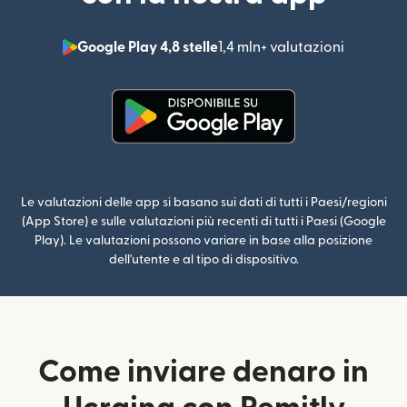
Google Play 4,8 stelle
1,4 mln+ valutazioni
(si apre i
(si apre in una nuova finestra)
Le valutazioni delle app si basano sui dati di tutti i Paesi/regioni
(App Store) e sulle valutazioni più recenti di tutti i Paesi (Google
Play). Le valutazioni possono variare in base alla posizione
dell'utente e al tipo di dispositivo.
Come inviare denaro in