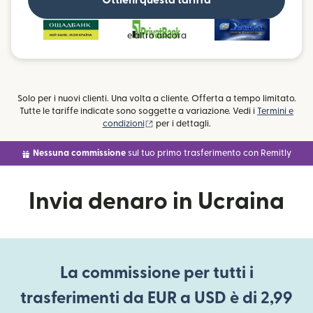
Ottieni questa tariffa
e altro ancora
Solo per i nuovi clienti. Una volta a cliente. Offerta a tempo limitato.
Tutte le tariffe indicate sono soggette a variazione. Vedi i
Termini e
(si apre in una nuova finestra)
condizioni
per i dettagli.
Nessuna commissione
sul tuo primo trasferimento con Remitly
Invia denaro in Ucraina
La commissione per tutti i
trasferimenti da EUR a USD è di 2,99