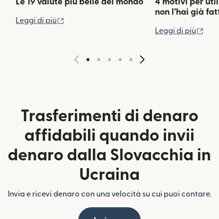
Le 19 valute più belle del mondo
4 motivi per uti
non l’hai già fat
(si apre in una nuova finestra)
Leggi di più
(si 
Leggi di più
Trasferimenti di denaro
affidabili quando invii
denaro dalla Slovacchia in
Ucraina
Invia e ricevi denaro con una velocità su cui puoi contare.