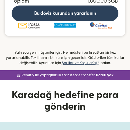
Toplam
1.000,00 SGD
Bu döviz kurundan yararlanın
Yalnızca yeni müşteriler için. Her müşteri bu fırsattan bir kez
yararlanabilir. Teklif sınırlı bir süre için geçerlidir. Gösterilen tüm kurlar
(yeni pencerede aç
değişebilir. Ayrıntılar için
Şartlar ve Koşullar'a
bakın.
Remitly ile yaptığınız ilk transferde transfer
ücreti yok
Karadağ hedefine para
gönderin