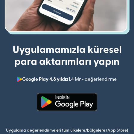
Uygulamamızla küresel
para aktarımları yapın
Google Play 4,8 yıldız
1,4 Mn+ değerlendirme
(yeni pe
(yeni pencerede açılır)
Uygulama değerlendirmeleri tüm ülkelere/bölgelere (App Store)