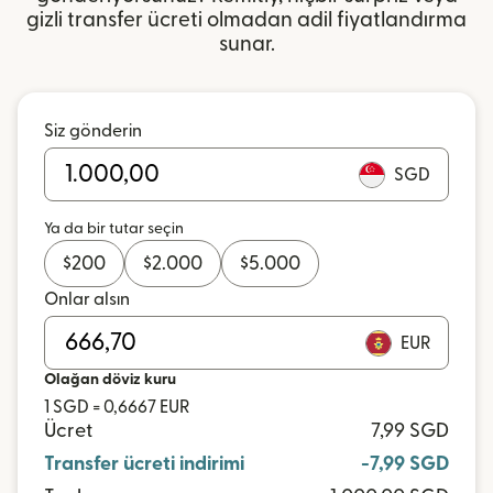
gizli transfer ücreti olmadan adil fiyatlandırma
sunar.
Siz gönderin
SGD
Ya da bir tutar seçin
$
200
$
2.000
$
5.000
Onlar alsın
EUR
Olağan döviz kuru
1 SGD = 0,6667 EUR
Ücret
7,99 SGD
Transfer ücreti indirimi
-7,99 SGD