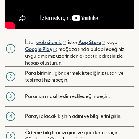
(yeni pencerede açılır)
(yeni pencerede
İster
web sitemiz
ister
App Store
veya
1
(yeni pencerede açılır)
Google Play
mağazasında bulabileceğiniz
uygulamamız üzerinden e-posta adresinizle
hesap oluşturun.
Para birimini, göndermek istediğiniz tutarı ve
2
teslimat hızını seçin.
3
Paranızın nasıl teslim edileceğini seçin.
4
Parayı alacak kişinin adını ve bilgilerini girin.
Ödeme bilgilerinizi girin ve göndermek için
5