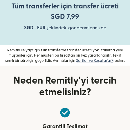
Tüm transferler için transfer ücreti
SGD 7,99
SGD
-
EUR
şeklindeki gönderimlerinizde
Remitly ile yaptığınız ilk transferde transfer ücreti yok. Yalnızca yeni
müşteriler için. Her müşteri bu fırsattan bir kez yararlanabilir. Teklif
(yeni penc
sınırlı bir süre için geçerlidir. Ayrıntılar için
Şartlar ve Koşullar'a
bakın.
Neden Remitly'yi tercih
etmelisiniz?
Garantili Teslimat