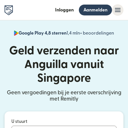
Inloggen
Aanmelden
Google Play 4,8 sterren
1,4 mln+ beoordelingen
(wordt
Geld verzenden naar
Anguilla vanuit
Singapore
Geen vergoedingen bij je eerste overschrijving
met Remitly
U stuurt