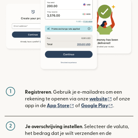
1
Registreren
. Gebruik je e-mailadres om een
(wordt geop
rekening te openen via onze
website
of onze
(wordt geopend in een nieuw
(wordt geo
app in de
App Store
of
Google Play
.
2
Je overschrijving instellen
. Selecteer de valuta,
het bedrag dat je wilt verzenden en de