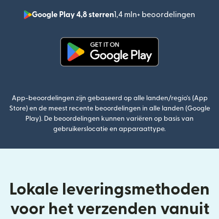
Google Play 4,8 sterren
1,4 mln+ beoordelingen
(wordt
(wordt geopend in een nieuw v
App-beoordelingen zijn gebaseerd op alle landen/regio's (App
Store) en de meest recente beoordelingen in alle landen (Google
Play). De beoordelingen kunnen variëren op basis van
gebruikerslocatie en apparaattype.
Lokale leveringsmethoden
voor het verzenden vanuit