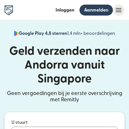
Inloggen
Aanmelden
Google Play 4,8 sterren
1,4 mln+ beoordelingen
(wordt
Geld verzenden naar
Andorra vanuit
Singapore
Geen vergoedingen bij je eerste overschrijving
met Remitly
U stuurt