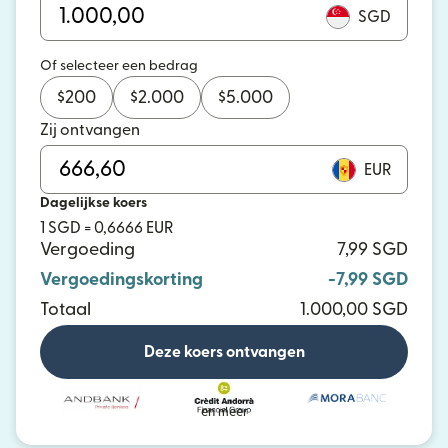
SGD
Of selecteer een bedrag
$
200
$
2.000
$
5.000
Zij ontvangen
EUR
Dagelijkse koers
1 SGD = 0,6666 EUR
Vergoeding
7,99 SGD
Vergoedingskorting
-7,99 SGD
Totaal
1.000,00 SGD
Deze koers ontvangen
en meer