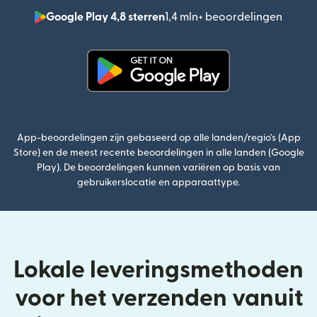
Google Play 4,8 sterren
1,4 mln+ beoordelingen
(wordt
(wordt geopend in een nieuw v
App-beoordelingen zijn gebaseerd op alle landen/regio's (App
Store) en de meest recente beoordelingen in alle landen (Google
Play). De beoordelingen kunnen variëren op basis van
gebruikerslocatie en apparaattype.
Lokale leveringsmethoden
voor het verzenden vanuit