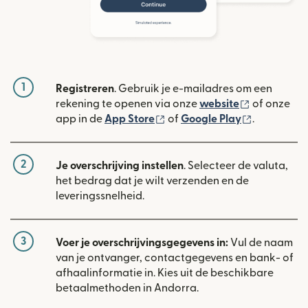
1
Registreren
. Gebruik je e-mailadres om een
(wordt geop
rekening te openen via onze
website
of onze
(wordt geopend in een nieuw
(wordt geo
app in de
App Store
of
Google Play
.
2
Je overschrijving instellen
. Selecteer de valuta,
het bedrag dat je wilt verzenden en de
leveringssnelheid.
3
Voer je overschrijvingsgegevens in:
Vul de naam
van je ontvanger, contactgegevens en bank- of
afhaalinformatie in. Kies uit de beschikbare
betaalmethoden in Andorra.