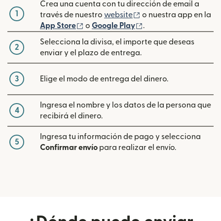
Crea una cuenta con tu dirección de email a
1
(se abre en una venta
través de nuestro
website
o nuestra app en la
(se abre en una ventana nueva)
(se abre en una venta
App Store
o
Google Play
.
Selecciona la divisa, el importe que deseas
2
enviar y el plazo de entrega.
3
Elige el modo de entrega del dinero.
Ingresa el nombre y los datos de la persona que
4
recibirá el dinero.
Ingresa tu información de pago y selecciona
5
Confirmar envío
para realizar el envío.