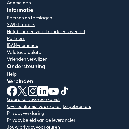
Aanmelden
Informatie
Koersen en toeslagen
SWIFT-codes
Hulpbronnen voor fraude en zwendel
Partners
IBAN-nummers
Valutacalculator
Vrienden verwijzen
Ondersteuning
Help
Verbinden
(wordt geopend in een nieuw venster)
(wordt geopend in een nieuw venster)
(wordt geopend in een nieuw venster)
(wordt geopend in een nieuw venster)
(wordt geopend in een nieuw ven
(wordt geopend in een nieuw
Gebruikersovereenkomst
Overeenkomst voor zakelijke gebruikers
Privacyverklaring
Privacybeleid van de leverancier
Jouw privacyvoorkeuren