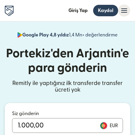
Giriş Yap
Kaydol
Google Play 4,8 yıldız
1,4 Mn+ değerlendirme
(yeni pe
Portekiz'den Arjantin'e
para gönderin
Remitly ile yaptığınız ilk transferde transfer
ücreti yok
Siz gönderin
EUR