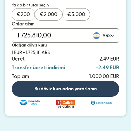
Ya da bir tutar seçin
€
200
€
2.000
€
5.000
Onlar alsın
ARS
Olağan döviz kuru
1 EUR = 1.725,81 ARS
Ücret
2,49 EUR
Transfer ücreti indirimi
-2,49 EUR
Toplam
1.000,00 EUR
Bu döviz kurundan yararlanın
ve dahası