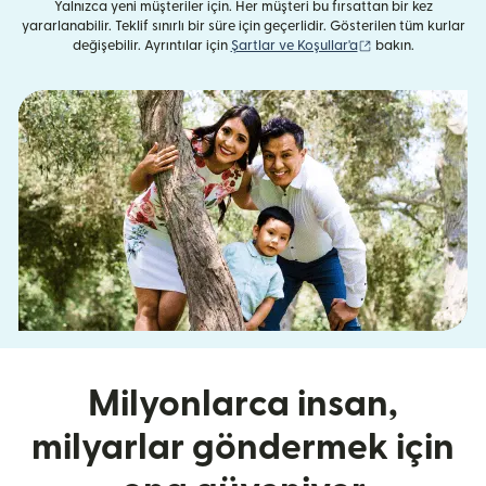
Yalnızca yeni müşteriler için. Her müşteri bu fırsattan bir kez
yararlanabilir. Teklif sınırlı bir süre için geçerlidir. Gösterilen tüm kurlar
(yeni pencerede aç
değişebilir. Ayrıntılar için
Şartlar ve Koşullar'a
bakın.
Milyonlarca insan,
milyarlar göndermek için