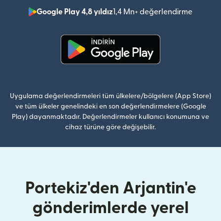
Google Play 4,8 yıldız
1,4 Mn+ değerlendirme
(yeni pe
(yeni pencerede açılır)
Uygulama değerlendirmeleri tüm ülkelere/bölgelere (App Store)
ve tüm ülkeler genelindeki en son değerlendirmelere (Google
Play) dayanmaktadır. Değerlendirmeler kullanıcı konumuna ve
cihaz türüne göre değişebilir.
Portekiz'den Arjantin'e
gönderimlerde yerel