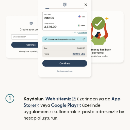
1
(yeni pencerede açılır)
Kaydolun
.
Web sitemiz
üzerinden ya da
App
(yeni pencerede açılır)
(yeni pencerede açılır)
Store
veya
Google Play
üzerinde
uygulamamızı kullanarak e-posta adresinizle bir
hesap oluşturun.