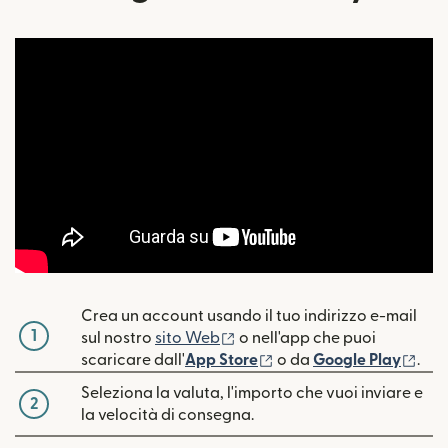
Crea un account usando il tuo indirizzo e-mail
1
(si apre in una nuova finestra
sul nostro
sito Web
o nell'app che puoi
(si apre in una nuova fin
(si 
scaricare dall'
App Store
o da
Google Play
.
Seleziona la valuta, l'importo che vuoi inviare e
2
la velocità di consegna.