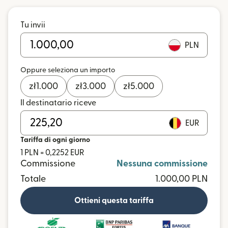
Tu invii
PLN
Oppure seleziona un importo
zł
1.000
zł
3.000
zł
5.000
Il destinatario riceve
EUR
Tariffa di ogni giorno
1 PLN = 0,2252 EUR
Commissione
Nessuna commissione
Totale
1.000,00 PLN
Ottieni questa tariffa