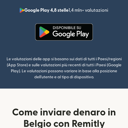
Google Play 4,8 stelle
1,4 mln+ valutazioni
(si apre i
(si apre in una nuova finestra)
Le valutazioni delle app si basano sui dati di tutti i Paesi/regioni
(App Store) e sulle valutazioni più recenti di tutti i Paesi (Google
Play). Le valutazioni possono variare in base alla posizione
dell'utente e al tipo di dispositivo.
Come inviare denaro in
Belgio con Remitly