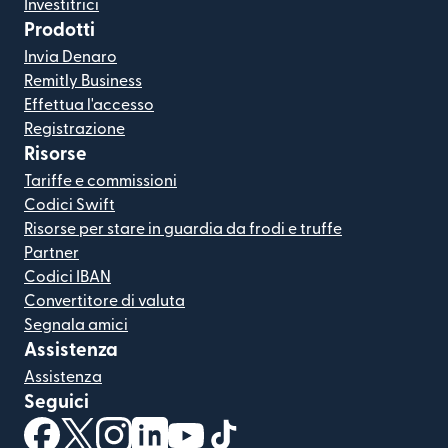
Investitrici
Prodotti
Invia Denaro
Remitly Business
Effettua l'accesso
Registrazione
Risorse
Tariffe e commissioni
Codici Swift
Risorse per stare in guardia da frodi e truffe
Partner
Codici IBAN
Convertitore di valuta
Segnala amici
Assistenza
Assistenza
Seguici
(si apre in una nuova finestra)
(si apre in una nuova finestra)
(si apre in una nuova finestra)
(si apre in una nuova finestra)
(si apre in una nuova finestra)
(si apre in una nuova finestra