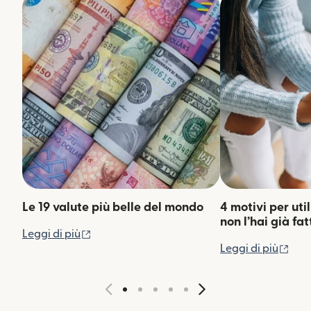
Le 19 valute più belle del mondo
4 motivi per uti
non l’hai già fat
(si apre in una nuova finestra)
Leggi di più
(si 
Leggi di più