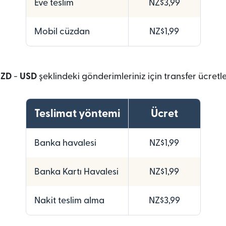
Eve teslim
NZ$3,99
Mobil cüzdan
NZ$1,99
ZD
-
USD
şeklindeki gönderimleriniz için transfer ücretle
Teslimat yöntemi
Ücret
Banka havalesi
NZ$1,99
Banka Kartı Havalesi
NZ$1,99
Nakit teslim alma
NZ$3,99