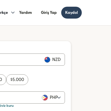
rkçe
Yardım
Giriş Yap
Kaydol
NZD
0
$
5.000
PHP
öviz kuru