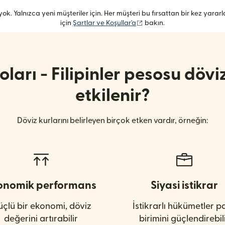
ok. Yalnızca yeni müşteriler için. Her müşteri bu fırsattan bir kez yararlanabi
(yeni pencerede açılır)
için
Şartlar ve Koşullar'a
bakın.
ları - Filipinler pesosu döv
etkilenir?
Döviz kurlarını belirleyen birçok etken vardır, örneğin:
onomik performans
Siyasi istikrar
çlü bir ekonomi, döviz
İstikrarlı hükümetler p
değerini artırabilir
birimini güçlendirebil