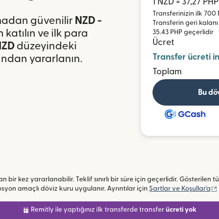
1 NZD = 37,27 PHP
Transferinizin ilk 70
olmadan güvenilir
NZD -
Transferin geri kalanı
katılın ve ilk para
35.43 PHP geçerlidir
Ücret
 NZD
düzeyindeki
Transfer ücreti i
ndan yararlanın.
Toplam
Bu dö
n bir kez yararlanabilir. Teklif sınırlı bir süre için geçerlidir. Gösterilen
yon amaçlı döviz kuru uygulanır. Ayrıntılar için
Şartlar ve Koşullar'a
Remitly ile yaptığınız ilk transferde transfer
ücreti yok