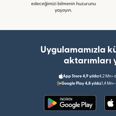
edeceğimizi bilmenin huzurunu
yaşayın.
Uygulamamızla kü
aktarımları 
App Store 4,9 yıldız
4,2 Mn+ 
Google Play 4,8 yıldız
1,4 Mn+
(yeni pencerede açılır)