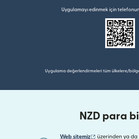
Uygulamayı edinmek için telefonun
Uygulama değerlendirmeleri tüm ülkelere/bölge
NZD para bi
(yeni pencerede a
Web sitemiz
üzerinden ya da