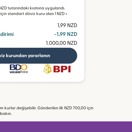
0 NZD tutarındaki kısmına uygulandı.
 için standart döviz kuru olan 1 NZD =
1,99 NZD
ndirimi
-1,99 NZD
1.000,00 NZD
viz kurundan yararlanın
ve dahası
 tüm kurlar değişebilir. Gönderilen ilk NZD 700,00 için
(yeni pencerede açılır)
bakın.