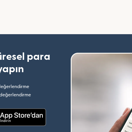
resel para
yapın
değerlendirme
(yeni pencerede açılır)
 değerlendirme
(yeni pencerede açılır)
(yeni pencerede açılır)