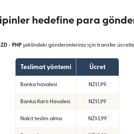
lipinler hedefine para gönde
NZD
-
PHP
şeklindeki gönderimleriniz için transfer ücretle
Teslimat yöntemi
Ücret
Banka havalesi
NZ$1,99
Banka Kartı Havalesi
NZ$1,99
Nakit teslim alma
NZ$3,99