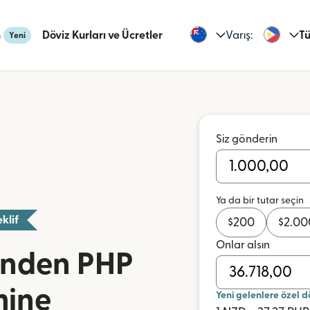
n
Döviz Kurları ve Ücretler
Varış:
Tü
Yeni
Siz gönderin
Ya da bir tutar seçin
klif
$
200
$
2.00
Onlar alsın
inden PHP
mine
Yeni gelenlere özel d