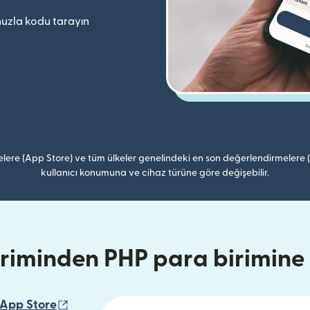
uzla kodu tarayın
lere (App Store) ve tüm ülkeler genelindeki en son değerlendirmelere
kullanıcı konumuna ve cihaz türüne göre değişebilir.
riminden PHP para birimin
çılır)
(yeni pencerede açılır)
App Store