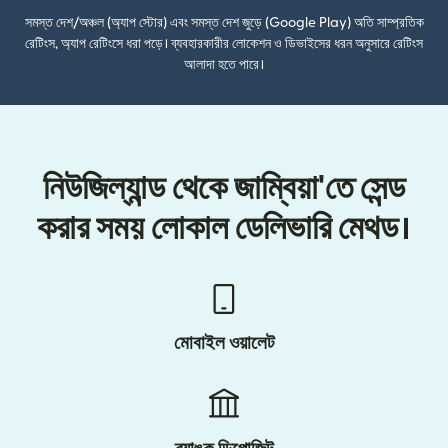
সমস্ত দেশ/অঞ্চল (অ্যাপ স্টোর) এবং সমস্ত দেশ জুড়ে (Google Play) অতি সাম্প্রতিক
রেটিংস, অ্যাপ রেটিংসে ধরা পড়ে। ব্যবহারকারীর লোকেশন ও ডিভাইসের ধরন অনুসারে রেটিংস
আলাদা হতে পারে।
নিউজিল্যান্ড থেকে জাম্বিয়া'তে সেন্ড
করার সময় লোকাল ডেলিভারি মেথড।
মোবাইল ওয়ালেট