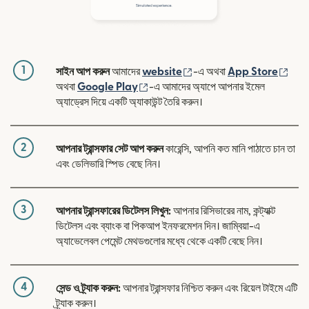
1
(নতুন উইন্ডোতে খুলবে)
(নতুন
সাইন আপ করুন
আমাদের
website
-এ অথবা
App Store
(নতুন উইন্ডোতে খুলবে)
অথবা
Google Play
-এ আমাদের অ্যাপে আপনার ইমেল
অ্যাড্রেস দিয়ে একটি অ্যাকাউন্ট তৈরি করুন।
2
আপনার ট্রান্সফার সেট আপ করুন
কারেন্সি, আপনি কত মানি পাঠাতে চান তা
এবং ডেলিভারি স্পিড বেছে নিন।
3
আপনার ট্রান্সফারের ডিটেলস লিখুন:
আপনার রিসিভারের নাম, কন্ট্যাক্ট
ডিটেলস এবং ব্যাংক বা পিকআপ ইনফরমেশন দিন। জাম্বিয়া-এ
অ্যাভেলেবল পেমেন্ট মেথডগুলোর মধ্যে থেকে একটি বেছে নিন।
4
সেন্ড ও ট্র্যাক করুন:
আপনার ট্রান্সফার নিশ্চিত করুন এবং রিয়েল টাইমে এটি
ট্র্যাক করুন।