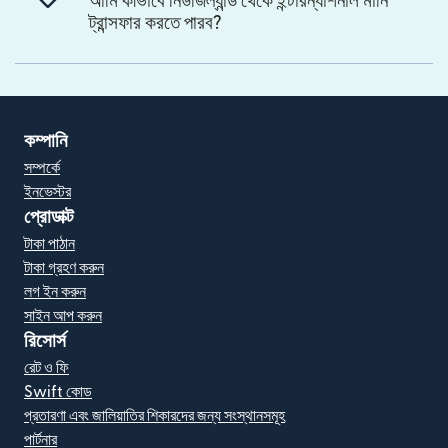
আমি কীভাবে নিউজিল্যান্ড থেকে ইন্টারন্যাশনাল মানি
ট্রান্সফার করতে পারব?
কম্পানি
সম্পর্কে
ইনভেস্টর
প্রোডাক্ট
টাকা পাঠান
টাকা গ্রহণ করুন
লগ ইন করুন
সাইন আপ করুন
রিসোর্স
রেট ও ফি
Swift কোড
প্রতারণা এবং জালিয়াতির শিকারদের জন্য সংস্থানসমূহ
পার্টনার