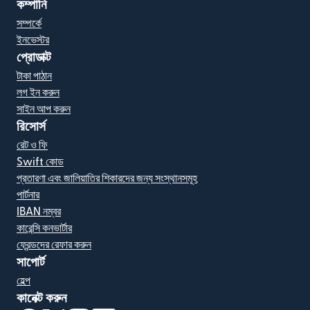
কম্পানি
সম্পর্কে
ইনভেস্টর
প্রোডাক্ট
টাকা পাঠান
লগ ইন করুন
সাইন আপ করুন
রিসোর্স
রেট ও ফি
Swift কোড
প্রতারণা এবং জালিয়াতির শিকারদের জন্য সংস্থানসমূহ
পার্টনার
IBAN নম্বর
কারেন্সি কনভার্টার
ফ্রেন্ডদের রেফার করুন
সাপোর্ট
হেল্প
কানেক্ট করুন