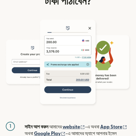
টাকা পাঠাবেন?
1
(নতুন উইন্ডোতে খুলবে)
(নতুন
সাইন আপ করুন
আমাদের
website
-এ অথবা
App Store
(নতুন উইন্ডোতে খুলবে)
অথবা
Google Play
-এ আমাদের অ্যাপে আপনার ইমেল