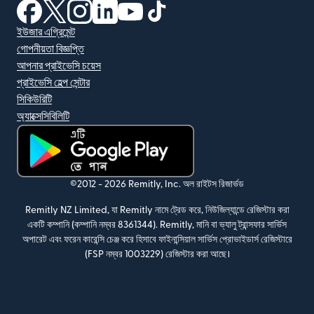
(নতুন উইন্ডোতে খুলবে)
(নতুন উইন্ডোতে খুলবে)
(নতুন উইন্ডোতে খুলবে)
(নতুন উইন্ডোতে খুলবে)
(নতুন উইন্ডোতে খুলবে)
(নতুন উইন্ডোতে খুলবে)
ইউজার এগ্রিমেন্ট
গোপনীয়তা বিজ্ঞপ্তি
আপনার প্রাইভেসি চয়েস
প্রাইভেসি হেল্প সেন্টার
সিকিউরিটি
অ্যাক্সেসিবিলিটি
(নতুন উইন্ডোতে খুলবে)
©2012 -
2026
Remitly, Inc.
অল রাইটস রিজার্ভড
Remitly NZ Limited, যা Remitly নামে ট্রেড করে, নিউজিল্যান্ডে রেজিস্টার করা
একটি কম্পানি (কম্পানি নম্বর 8361344). Remitly, মানি বা ভ্যালু ট্রান্সফার সার্ভিস
অপারেট এবং ফরেন কারেন্সি চেঞ্জ করে হিসাবে ফাইনান্সিয়াল সার্ভিস প্রোভাইডার্স রেজিস্টারে
(FSP নম্বর 1003229) রেজিস্টার করা আছে।